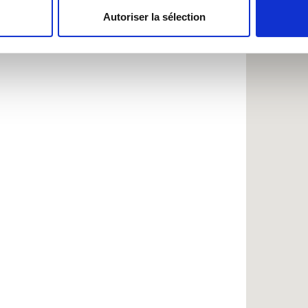
Autoriser la sélection
e personnaliser le contenu et les annonces, d'offrir des fonctio
rafic. Nous partageons également des informations sur l'utilisati
, de publicité et d'analyse, qui peuvent combiner celles-ci avec
ils ont collectées lors de votre utilisation de leurs services.