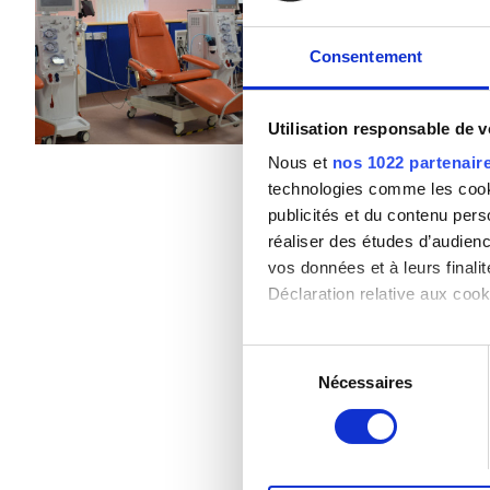
Stockton-On-Tees, Royaume Uni
Patients porteurs de l’hépatite B
Consentement
Rafraîchissements
Wi
Patients porteurs de l’hépatite C
CEAM
Par traitement
Utilisation responsable de 
Dialyse HD 500 €
GHIC
Nous et
nos 1022 partenair
technologies comme les cooki
publicités et du contenu per
Équipements
réaliser des études d’audienc
vos données et à leurs final
Rafraîchissements
Déclaration relative aux cooki
Wi-Fi gratuit
Si vous le permettez, nous a
Sélection
Écrans TV
Collecter des informa
Nécessaires
du
Identifier votre appar
consentement
Transfert gratuit
digitales).
Pour en savoir plus sur le tr
Parking gratuit
Détails »
. Vous pouvez modifi