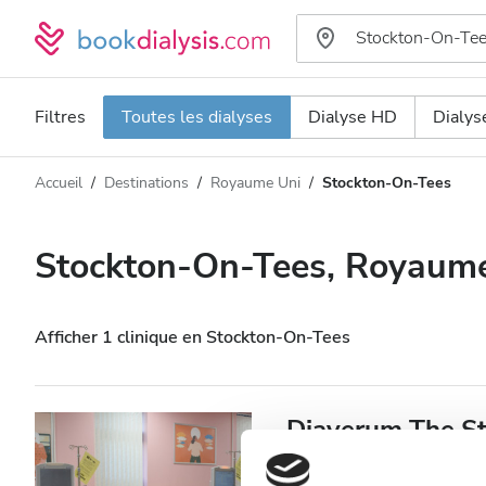
Filtres
Toutes les dialyses
Dialyse HD
Dialy
Accueil
Destinations
Royaume Uni
Stockton-On-Tees
Type de dialyse
Distance
Nom
Toutes les dialyses
Stockton-On-Tees, Royaum
Appréciation
Dialyse HD
Prix
Dialyse HDF
Afficher 1 clinique en Stockton-On-Tees
Accepte
Diaverum The St
Centre
Patients porteurs du VIH