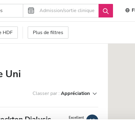
F
se HDF
Plus de filtres
e Uni
Classer par :
Appréciation
ockton Dialysis
Excellent
10
1 Avis