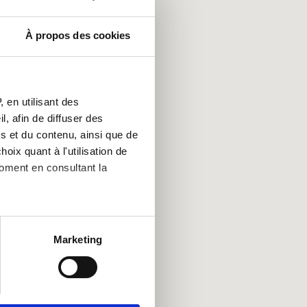
À propos des cookies
 en utilisant des
, afin de diffuser des
s et du contenu, ainsi que de
oix quant à l'utilisation de
moment en consultant la
es à plusieurs mètres près
Marketing
s spécifiques (empreintes
, reportez-vous à la
section «
claration sur les cookies.