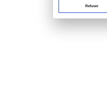
Refuser
Les cookies nous permettent d
Prix
sociaux et d'analyser notre t
partenaires de médias sociaux
EUR 0 - 100
vous leur avez fournies ou qu'
EUR 100 - 200
EUR 200 - 300
EUR 300+
Sessions
Matin
Après-midi
Fin d’après-midi