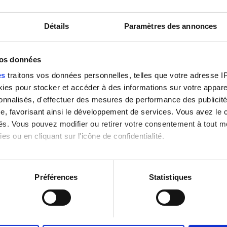
1,99 km du centre-ville
Détails
Paramètres des annonces
-Fi gratuit
Écrans TV
vos données
Réserver
es
traitons vos données personnelles, telles que votre adresse IP,
es pour stocker et accéder à des informations sur votre appareil
sonnalisés, d'effectuer des mesures de performance des publicité
e, favorisant ainsi le développement de services. Vous avez le ch
ités. Vous pouvez modifier ou retirer votre consentement à tout 
es ou en cliquant sur l'icône de confidentialité.
imerions également :
tions sur votre localisation géographique qui peuvent être précis
Préférences
Statistiques
eil en l'analysant activement pour en relever les caractéristique
aitement de vos données personnelles et définir vos préférences
er ou retirer votre consentement à tout moment à partir de la dé