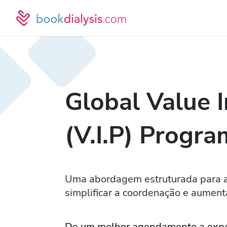
Global Value I
(V.I.P) Progra
Uma abordagem estruturada para ajud
simplificar a coordenação e aumenta
De um melhor agendamento a experi