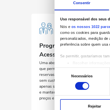
Consentir
Uso responsável dos seus 
Nós e
os nossos 1022 parc
como os cookies para guarda
personalizados, medição de 
Programa Global de
preferência sobre quem usa 
Acesso de Pacientes
Se permitir, gostaríamos ta
Uma abordagem flexível e sem risco
Recolher informações
que permite às clínicas receber
Identificar o seu disp
Seleção
reservas de pacientes internacionais
Saiba mais sobre como os s
Necessários
de
sem custos iniciais, pagando comissão
Pode alterar ou retirar o s
consentimento
apenas sobre tratamentos concluídos
e mantendo controle total sobre
Utilizamos cookies para pers
preços e estruturas de reembolso.
tráfego. Também partilhamos 
publicidade e de análise, q
Rejeitar