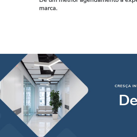
marca.
CRESÇA I
De