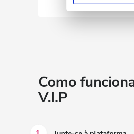
partir da sua utilização dos 
Como funciona
V.I.P
1.
Junte-se à plataforma