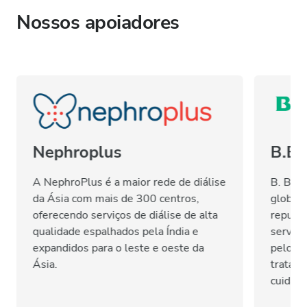
Nossos apoiadores
Nephroplus
B.Br
A NephroPlus é a maior rede de diálise
B. Bra
da Ásia com mais de 300 centros,
global
oferecendo serviços de diálise de alta
reputaç
qualidade espalhados pela Índia e
serviço
expandidos para o leste e oeste da
pelo cu
Ásia.
tratame
cuidad