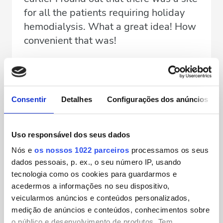
for all the patients requiring holiday
hemodialysis. What a great idea! How
convenient that was!
So easy, with only a few clicks, you can
choose a city all over the world,
Consentir
Detalhes
Configurações dos anúncios
communicate with a clinic through
email or phone and book your holidays!
Uso responsável dos seus dados
I immediately booked mine so easy in...
Dubai! I couldn’t believe it but it was
Nós e
os nossos 1022 parceiros
processamos os seus
dados pessoais, p. ex., o seu número IP, usando
true!
tecnologia como os cookies para guardarmos e
acedermos a informações no seu dispositivo,
veicularmos anúncios e conteúdos personalizados,
The site overall, is well designed and
medição de anúncios e conteúdos, conhecimentos sobre
easy to use. I just hope and wish in the
o público e desenvolvimento de produtos. Tem