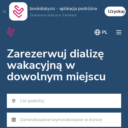
bookdialysis - aplikacja podróżna
Uzyskaj
Zarezerwuj dializę w 3 krokach
PL
Zarezerwuj dializę
wakacyjną w
dowolnym miejscu