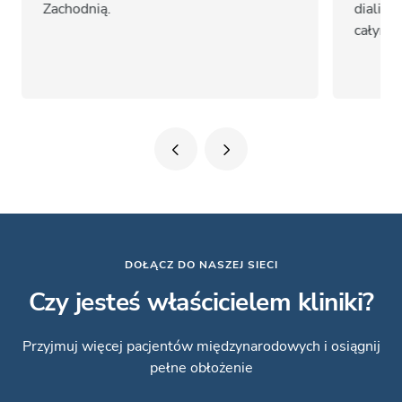
Zachodnią.
dializą
całym ś
DOŁĄCZ DO NASZEJ SIECI
Czy jesteś właścicielem kliniki?
Przyjmuj więcej pacjentów międzynarodowych i osiągnij
pełne obłożenie