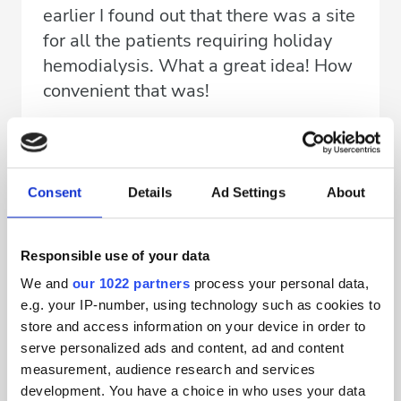
earlier I found out that there was a site
for all the patients requiring holiday
hemodialysis. What a great idea! How
convenient that was!
So easy, with only a few clicks, you can
choose a city all over the world,
Consent
Details
Ad Settings
About
communicate with a clinic through
email or phone and book your holidays!
Responsible use of your data
I immediately booked mine so easy in...
We and
our 1022 partners
process your personal data,
Dubai! I couldn’t believe it but it was
e.g. your IP-number, using technology such as cookies to
true!
store and access information on your device in order to
serve personalized ads and content, ad and content
measurement, audience research and services
The site overall, is well designed and
development. You have a choice in who uses your data