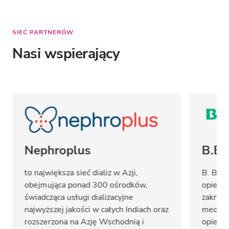
SIEĆ PARTNERÓW
Nasi wspierający
Nephroplus
B.Br
to największa sieć dializ w Azji,
B. Brau
obejmująca ponad 300 ośrodków,
opieki 
świadcząca usługi dializacyjne
zakresi
najwyższej jakości w całych Indiach oraz
medyczn
rozszerzona na Azję Wschodnią i
opieki 