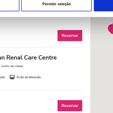
ue as podem combinar com outras informações que lhes forneceu 
Permitir seleção
uito
Ecrãs de televisão
respetivos serviços.
Reservar
an Renal Care Centre
 centro da cidade
uito
Ecrãs de televisão
Reservar