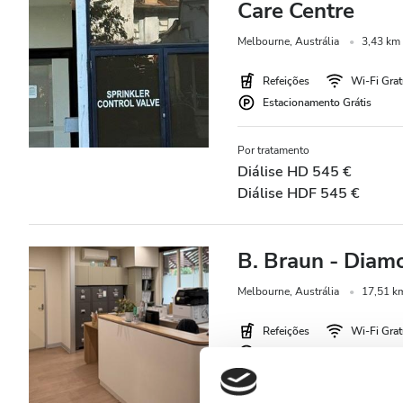
Care Centre
Preço
Melbourne, Austrália
3,43 km 
Refeições
Wi-Fi Grat
0-100 EUR
Estacionamento Grátis
100 - 200 EUR
Por tratamento
200 - 300 EUR
Diálise HD 545 €
Diálise HDF 545 €
300+ EUR
B. Braun - Diam
Todos os Turnos
Melbourne, Austrália
17,51 km
Manhã
Refeições
Wi-Fi Grat
Tarde
Estacionamento Grátis
Final da tarde
Por tratamento