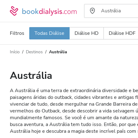
Filtros
Todas Diálise
Diálise HD
Diálise HDF
Início
Destinos
Austrália
Tipo de Diálise
Distância
Nome
Todas Diálise
Austrália
Avaliação
Diálise HD
A Austrália é uma terra de extraordinária diversidade e be
Preço
Diálise HDF
paisagens áridas do outback, cidades vibrantes e antigas f
vivenciar de tudo, desde mergulhar na Grande Barreira de
vermelhos do Outback, desde descobrir a vida selvagem ú
Aceita
mundialmente famosos. Se você é um amante da natureza
busca aventura, a Austrália tem tudo isso. Então, por que
Austrália hoje e descubra a magia deste incrível país com
Pacientes com HIV