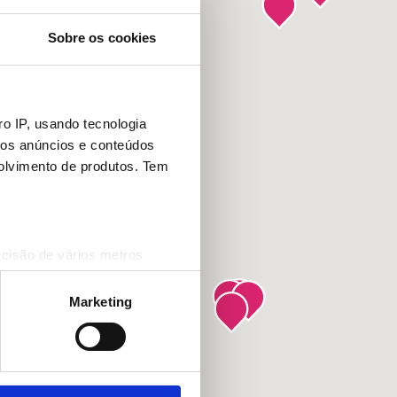
Sobre os cookies
o IP, usando tecnologia
mos anúncios e conteúdos
olvimento de produtos. Tem
ecisão de vários metros
(impressão digital)
cias na
secção de detalhes
.
Marketing
 sociais e analisar o nosso
rceiros de redes sociais, de