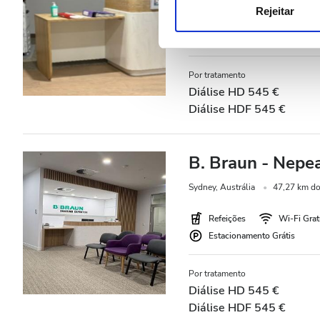
publicidade e de análise, q
Rejeitar
Refeições
Wi-Fi Grat
partir da sua utilização dos 
Estacionamento Grátis
Por tratamento
Diálise HD 545 €
Diálise HDF 545 €
B. Braun - Nepe
Sydney, Austrália
47,27 km do
Refeições
Wi-Fi Grat
Estacionamento Grátis
Por tratamento
Diálise HD 545 €
Diálise HDF 545 €