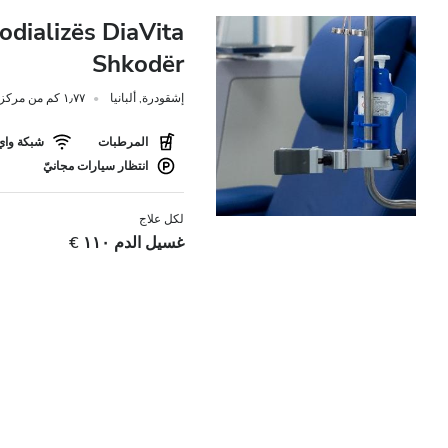
dializës DiaVita
Shkodër
إشقودرة, ألبانيا
١٫٧٧ كم من مركز المدينة
المرطبات
شبكة واي 
انتظار سيارات مجانيّ
لكل علاج
غسيل الدم ١١٠ €