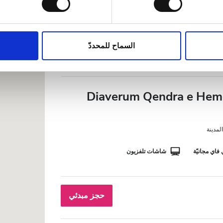
فاي مجانيّة
شاشات تلفزيون
اط لتخصيص المحتوى والإعلانات، وذلك لتوفير ميزات الشبكات الاجت
، فنحن نشارك المعلومات حول استخدامك لموقعنا مع شركائنا من الشب
ين يمكنهم إضافة هذه المعلومات إلى معلومات أخرى تقدمها لهم أو م
السماح للمحددّ
حجز مبدئي
Diaverum Qendra e Hemo
فاي مجانيّة
شاشات تلفزيون
حجز مبدئي