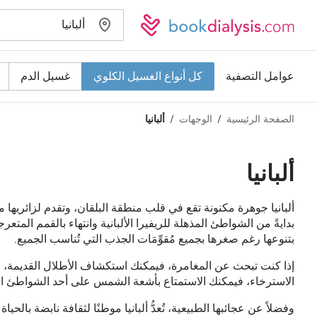
عوامل التصفية
كل أنواع الغسيل الكلوي
غسيل الدم
الصفحة الرئيسية
الوجهات
ألبانيا
نوع الغسيل الكلوي
المسافة
الاسم
كل أنواع الغسيل الكلوي
ألبانيا
التقييم
غسيل الدم
ألبانيا جوهرة مكنونة تقع في قلب منطقة البلقان، وتقدم لزائريها مزي
السعر
غسيل وترشيح الدم
بدايةً من الشواطئ المذهلة للريفيرا الألبانية وانتهاء بالقمم المتعرجة
بتنوعها رغم صغرها بجميع مُقوِّمَات الجذب التي تُناسب الجميع.
إذا كنت تبحث عن المغامرة، فيمكنك استكشاف الأطلال القديمة، والت
تقبل
الاسترخاء، فيمكنك الاستمتاع بأشعة الشمس على أحد الشواطئ الرمل
مرضى مصابين بفيروس نقص المناعة البشرية
وفضلاً عن عجائبها الطبيعية، تُعدُّ ألبانيا موطنًا لثقافة نابضة بالحيا