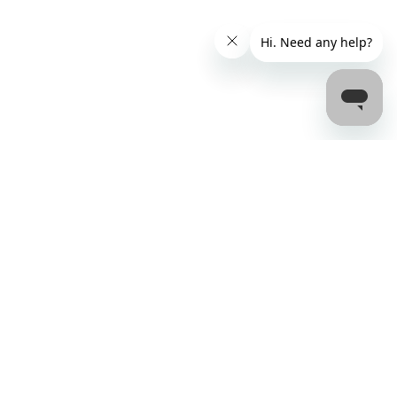
المرضى
كيف يعمل
لماذا bookdialysis.com
استفسارات حو
مدونة غسيل ال
جميع الوجهات