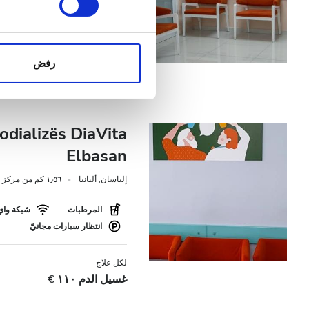
الليل
المرطبات
شبكة واي 
نحن نستخدم ملفات تعريف الارتب
انتظار سيارات مجانيّ
الواردة إلينا. إضافةً إلى ذلك
التقييم
الإعلانات وتحليل البيانات الذ
رفض
لكل علاج
استخدامك لخدماتهم.
غسيل الدم ١١٠ €
جيد
جيد جدًا
dializës DiaVita
ممتاز
Elbasan
إلباسان, ألبانيا
١٫٥٦ كم من مركز المدينة
المرطبات
شبكة واي 
انتظار سيارات مجانيّ
لكل علاج
غسيل الدم ١١٠ €