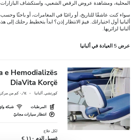
المحلية، ومشاهدة عروض الرقص الشعبي، واستكشاف البازارات وال
مرضى مصابين بالتهاب الكبد B
سواء كنت عاشقًا للتاريخ، أو راغبًا في المغامرات، أو باحثًا وحس
مرضى مصابين بالتهاب الكبد C
ألبانيا أول اختياراتك. فيمَ الانتظار إذن؟ ابدأ بتخطيط رحلتك إلى ه
ألبانيا لزائريها.
بطاقة التأمين الصحي الأوروبية
بطاقة التأمين الصحيّ العالميّة
عرض 5 العيادة في ألبانيا
المرافق
 e Hemodializës
DiaVita Korçë
المرطبات
كورتشي, ألبانيا
٠٫٦٤ كم من مركز المدينة
شبكة واي فاي مجانيّة
شاشات تلفزيون
المرطبات
شبكة واي 
انتظار سيارات مجانيّ
انتقالات مجانية
لكل علاج
انتظار سيارات مجانيّ
غسيل الدم ١١٠ €