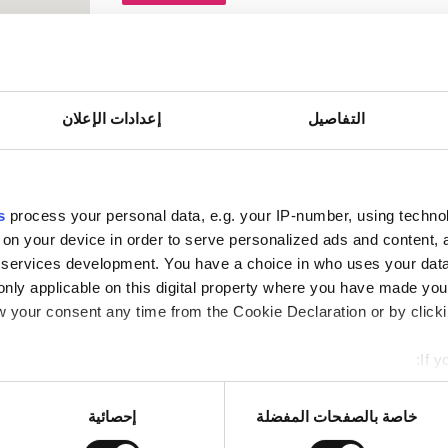
Diaverum Qendra
ممتاز
١٠
رأي واحد
التفاصيل
إعدادات الإعلان
فاي مجانيّة
شاشات تلفزيون
s
process your personal data, e.g. your IP-number, using techno
 on your device in order to serve personalized ads and content
services development. You have a choice in who uses your data
حجز مبدئي
only applicable on this digital property where you have made yo
 your consent any time from the Cookie Declaration or by clickin
Diaverum Qendra
ممتاز
٩٫٧
If y
رأي واحد
mation about your geographical location which can be accurate to
Identify your device by actively scanning it for specific characte
خاصة بالصفحات المفضلة
إحصائية
re about how your personal data is processed and set your pref