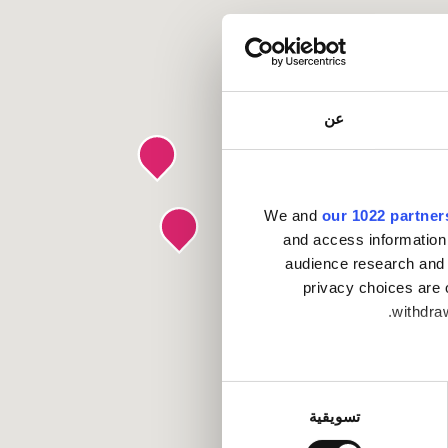
عن
We and
our 1022 partner
and access information
audience research and 
privacy choices are 
withdraw
Collect infor
تسويقية
.
Find out mo