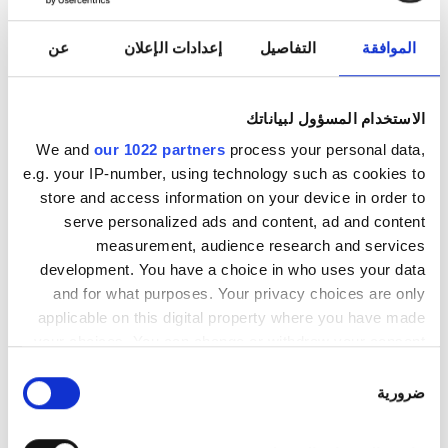
30
29
28
27
26
25
24
الموافقة
التفاصيل
إعدادات الإعلان
عن
31
ساعات العمل
الاستخدام المسؤول لبياناتك
We and
our 1022 partners
process your personal data,
e.g. your IP-number, using technology such as cookies to
الاثنين
07:00 - 17:00
store and access information on your device in order to
serve personalized ads and content, ad and content
الثلاثاء
07:00 - 17:00
measurement, audience research and services
development. You have a choice in who uses your data
and for what purposes. Your privacy choices are only
الأربعاء
07:00 - 17:00
applicable on this digital property where you have made
your choices. You can change or withdraw your consent
الخميس
07:00 - 17:00
any time from the Cookie Declaration or by clicking on
اختيار
the Privacy trigger icon.
ضرورية
الموافقة
الجمعة
07:00 - 17:00
If you allow, we would also like to: