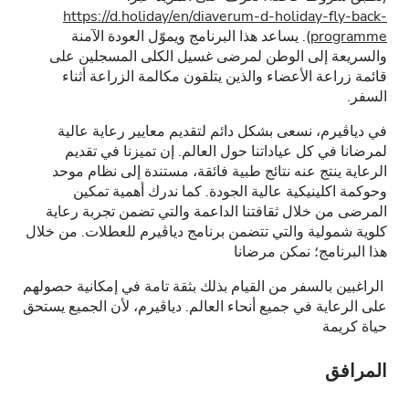
https://d.holiday/en/diaverum-d-holiday-fly-back-
programme
). يساعد هذا البرنامج ويموّل العودة الآمنة
والسريعة إلى الوطن لمرضى غسيل الكلى المسجلين على
قائمة زراعة الأعضاء والذين يتلقون مكالمة الزراعة أثناء
السفر.
في دياڤيرم، نسعى بشكل دائم لتقديم معايير رعاية عالية
لمرضانا في كل عياداتنا حول العالم. إن تميزنا في تقديم
الرعاية ينتج عنه نتائج طبية فائقة، مستندة إلى نظام موحد
وحوكمة اكلينيكية عالية الجودة. كما ندرك أهمية تمكين
المرضى من خلال ثقافتنا الداعمة والتي تضمن تجربة رعاية
كلوية شمولية والتي تتضمن برنامج دياڤيرم للعطلات. من خلال
هذا البرنامج؛ نمكن مرضانا
الراغبين بالسفر من القيام بذلك بثقة تامة في إمكانية حصولهم
على الرعاية في جميع أنحاء العالم. دياڤيرم، لأن الجميع يستحق
حياة كريمة
المرافق