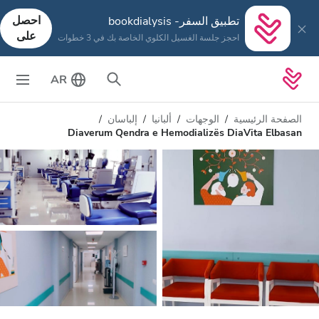
احصل
تطبيق السفر- bookdialysis
على
احجز جلسة الغسيل الكلوي الخاصة بك في 3 خطوات
AR
الصفحة الرئيسية
الوجهات
ألبانيا
إلباسان
Diaverum Qendra e Hemodializës DiaVita Elbasan