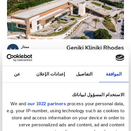
مرضى مصابين بفيروس نقص المناعة البشرية
مرضى مصابين بالتهاب الكبد B
مرضى مصابين بالتهاب الكبد C
بطاقة التأمين الصحي الأوروبية
Geniki Kliniki Rhodes
ممتاز
٩٫٤
رأي واحد
بطاقة التأمين الصحيّ العالميّة
رودس, اليونان
٥٫٦٤ كم من مركز المدينة
مشمول بتغطية بطاقة التأمين الصحيّ الأوروبية
الموافقة
التفاصيل
إعدادات الإعلان
عن
المرافق
مشمول بتغطية بطاقة التأمين الصحيّ العالميّة
المرطبات
شبكة واي فاي مجانيّة
شاشات تلفزيون
المرطبات
الاستخدام المسؤول لبياناتك
انتظار سيارات مجانيّ
شبكة واي فاي مجانيّة
We and
our 1022 partners
process your personal data,
لكل علاج
e.g. your IP-number, using technology such as cookies to
شاشات تلفزيون
غسيل الدم ٢٥٠ €
store and access information on your device in order to
حجز مبدئي
انتقالات مجانية
غسيل وترشيح الدم ٢٥٠ €
serve personalized ads and content, ad and content