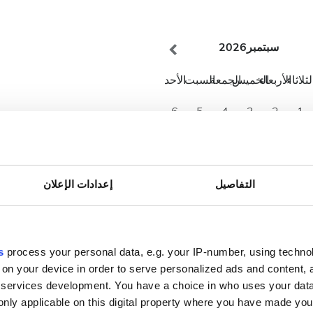
سبتمبر
2026
لثلاثاء
الأربعاء
الخميس
الجمعة
السبت
الأحد
6
5
4
3
2
1
13
12
11
10
9
8
20
19
18
17
16
15
التفاصيل
إعدادات الإعلان
27
26
25
24
23
22
30
29
s
process your personal data, e.g. your IP-number, using techno
 on your device in order to serve personalized ads and content
services development. You have a choice in who uses your data
only applicable on this digital property where you have made yo