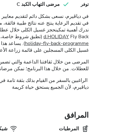
مرضى التهاب الكبد C
توفر
في دياڤيرم، نسعى بشكل دائم لتقديم معايير رع
في تقديم الرعاية ينتج عنه نتائج طبية فائقة، 
ندرك أهمية تمكينحجز غسيل الكلى خلال عطلتك في 
Fly Back (تطبق شروط خاصة، تعرف على المزيد عبر:
d.HOLIDAY
holiday-fly-back-programme
). يساعد هذا
غسيل الكلى المسجلين على قائمة زراعة الأعضا
المرضى من خلال ثقافتنا الداعمة والتي تضمن 
للعطلات. من خلال هذا البرنامج؛ نمكن مرضانا
الراغبين بالسفر من القيام بذلك بثقة تامة في
دياڤيرم، لأن الجميع يستحق حياة كريمة
المرافق
المرطبات
شبكة