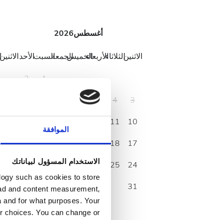
أغسطس
2026
الاثنين
الثلاثاء
الأربعاء
الخميس
الجمعة
السبت
الأحد
الاثنين
ا
2
1
7
9
8
7
6
5
4
3
14
16
15
14
13
12
11
10
الموافقة
21
23
22
21
20
19
18
17
الاستخدام المسؤول لبياناتك
28
30
29
28
27
26
25
24
logy such as cookies to store
31
, ad and content measurement,
 and for what purposes. Your
ur choices. You can change or