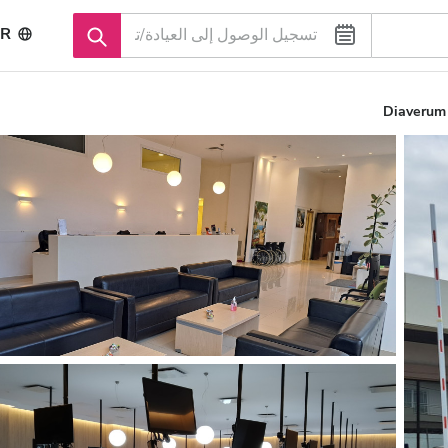
R
Diaverum 