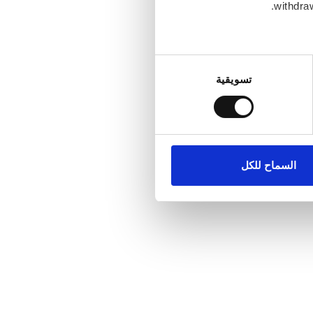
withdraw
Collect infor
تسويقية
.
Find out mo
ماعية وتحليل الزيارات
كات الاجتماعية وشركاء
علومات أخرى يحصلون عليها من
السماح للكل