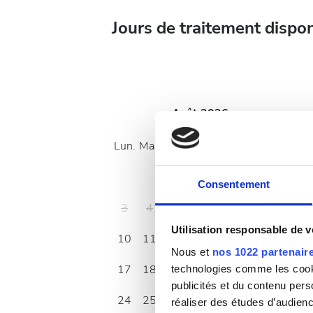
Jours de traitement dispo
Août
2026
Lun.
Mar.
Mer.
Jeu.
Ven.
Sam.
Dim.
1
2
Consentement
3
4
5
6
7
8
9
Utilisation responsable de 
10
11
12
13
14
15
16
Nous et
nos 1022 partenair
17
18
19
20
21
22
23
technologies comme les cooki
publicités et du contenu per
24
25
26
27
28
29
30
réaliser des études d’audienc