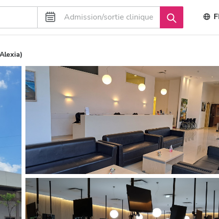
F
Alexia)