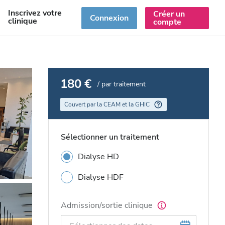
Inscrivez votre
Créer un
R
Connexion
clinique
compte
180 €
/ par traitement
Couvert par la CEAM et la GHIC
Sélectionner un traitement
Dialyse HD
Dialyse HDF
Admission/sortie clinique