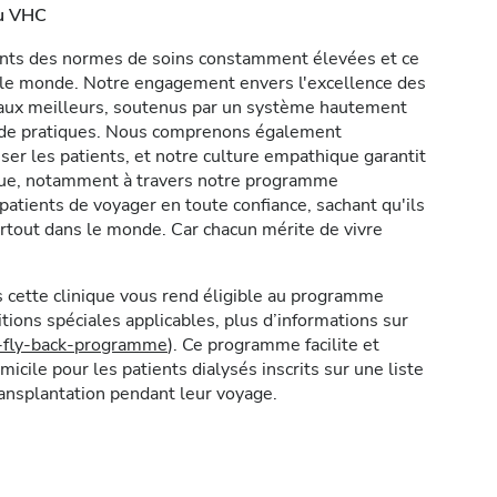
au VHC
ents des normes de soins constamment élevées et ce
s le monde. Notre engagement envers l'excellence des
icaux meilleurs, soutenus par un système hautement
t de pratiques. Nous comprenons également
er les patients, et notre culture empathique garantit
ique, notamment à travers notre programme
atients de voyager en toute confiance, sachant qu'ils
rtout dans le monde. Car chacun mérite de vivre
 cette clinique vous rend éligible au programme
ions spéciales applicables, plus d’informations sur
y-fly-back-programme
). Ce programme facilite et
micile pour les patients dialysés inscrits sur une liste
ransplantation pendant leur voyage.