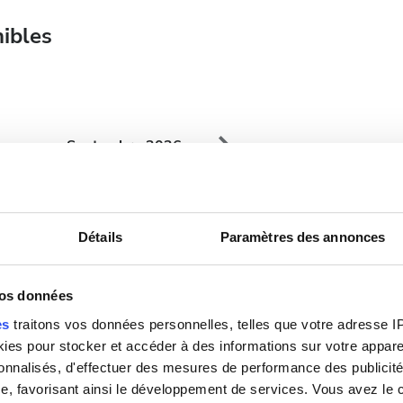
nibles
Septembre
2026
Lun.
Mar.
Mer.
Jeu.
Ven.
Sam.
Dim.
1
2
3
4
5
6
Détails
Paramètres des annonces
7
8
9
10
11
12
13
vos données
14
15
16
17
18
19
20
es
traitons vos données personnelles, telles que votre adresse IP,
21
22
23
24
25
26
27
es pour stocker et accéder à des informations sur votre appareil
sonnalisés, d'effectuer des mesures de performance des publicité
28
29
30
e, favorisant ainsi le développement de services. Vous avez le ch