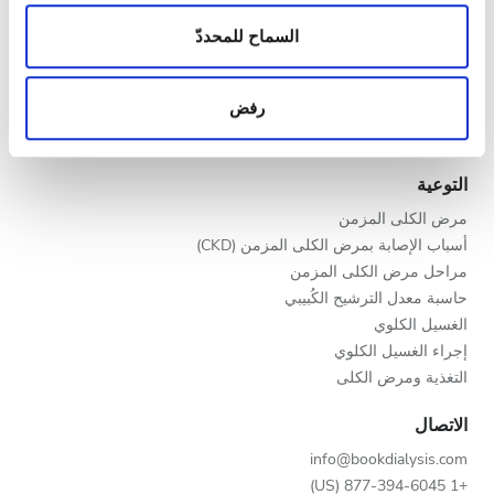
المساء
الزيارات الواردة إلينا. إضافةً إلى ذلك، فنحن نشارك
مقدمو خدمات الرعاية الصحية
المعلومات حول استخدامك لموقعنا مع شركائنا من الشبكات
السماح للمحددّ
الليل
برنامج V.I.P.
الاجتماعية وشركاء الإعلانات وتحليل البيانات الذين يمكنهم
سجّل عيادتك
إضافة هذه المعلومات إلى معلومات أخرى تقدمها لهم أو
رفض
مزايا لمقدمي الخدمات
معلومات أخرى يحصلون عليها من استخدامك لخدماتهم.
التقييم
شركاء
التوعية
جيد
مرض الكلى المزمن
جيد جدًا
أسباب الإصابة بمرض الكلى المزمن (CKD)
مراحل مرض الكلى المزمن
ممتاز
حاسبة معدل الترشيح الكُبيبي
الغسيل الكلوي
إجراء الغسيل الكلوي
التغذية ومرض الكلى
الاتصال
info@bookdialysis.com
+1 877-394-6045 (US)