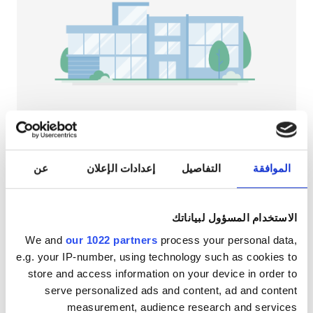
مرضى مصابين بفيروس نقص المناعة البشرية
مرضى مصابين بالتهاب الكبد B
مرضى مصابين بالتهاب الكبد C
بطاقة التأمين الصحي الأوروبية
بطاقة التأمين الصحيّ العالميّة
NephroPlus at Medha Health Care Private
Ltd
الموافقة
التفاصيل
إعدادات الإعلان
عن
دوغار, الهند
المرافق
٢٫٨٩ كم من مركز المدينة
المرطبات
شبكة واي فاي مجانيّة
شاشات تلفزيون
المرطبات
الاستخدام المسؤول لبياناتك
We and
our 1022 partners
process your personal data,
شبكة واي فاي مجانيّة
لكل علاج
e.g. your IP-number, using technology such as cookies to
غسيل الدم ٧٩ €
شاشات تلفزيون
حجز مبدئي
store and access information on your device in order to
غسيل وترشيح الدم ٨٩ €
serve personalized ads and content, ad and content
انتقالات مجانية
measurement, audience research and services