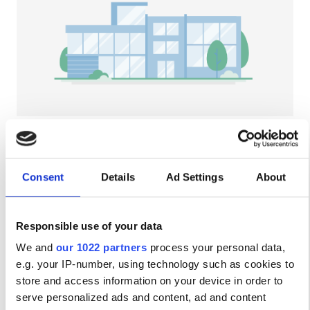
Ασθενείς με HIV
Ασθενείς με Ηπατίτιδα B
Ασθενείς με Ηπατίτιδα C
EHIC
GHIC
NephroPlus at Medha Health Care Private
Ltd
Deoghar, India
Consent
Details
Ad Settings
About
Παροχές
2.89 χλμ από το κέντρο της πόλης
Αναψυκτικά
Δωρεάν WiFi
Οθόνες TV
Αναψυκτικά
Responsible use of your data
Δωρεάν WiFi
Ανά θεραπεία
We and
our 1022 partners
process your personal data,
Αιμοκάθαρση HD €79
e.g. your IP-number, using technology such as cookies to
Τηλεοπτικές Οθόνες
Κράτηση
Αιμοκάθαρση HDF €89
store and access information on your device in order to
Δωρεάν Μεταφορά
serve personalized ads and content, ad and content