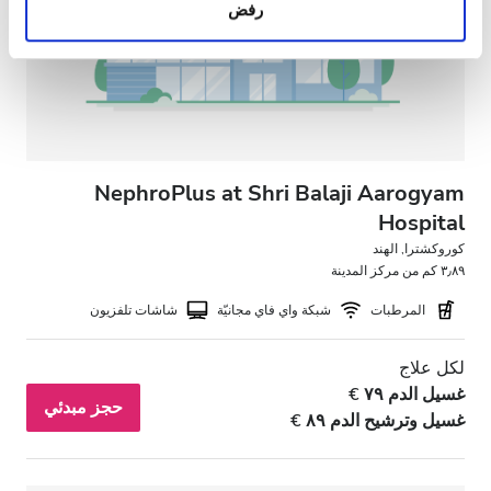
رفض
معلومات أخرى يحصلون عليها من استخدامك لخدماتهم.
NephroPlus at Shri Balaji Aarogyam
Hospital
كوروكشترا, الهند
٣٫٨٩ كم من مركز المدينة
المرطبات
شبكة واي فاي مجانيّة
شاشات تلفزيون
لكل علاج
غسيل الدم ٧٩ €
حجز مبدئي
غسيل وترشيح الدم ٨٩ €