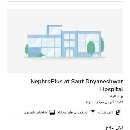
المساء
الليل
التقييم
جيد
جيد جدًا
ممتاز
NephroPlus at Sant Dnyaneshwar
Hospital
بونه, الهند
١٤٫٢٦ كم من مركز المدينة
المرطبات
شبكة واي فاي مجانيّة
شاشات تلفزيون
لكل علاج