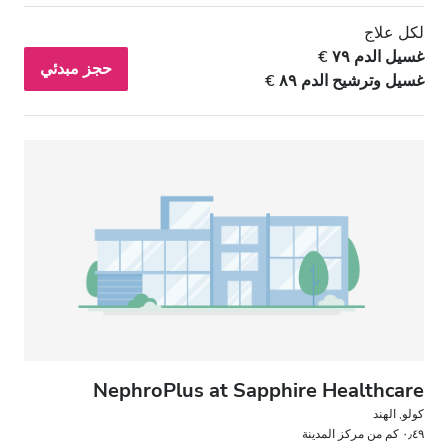
لكل علاج
غسيل الدم ٧٩ €
حجز مبدئي
غسيل وترشيح الدم ٨٩ €
NephroPlus at Sapphire Healthcare
كولو, الهند
٠٫٤٩ كم من مركز المدينة