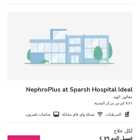
NephroPlus at Sparsh Hospital Ideal
بنغالور, الهند
٧٫٢١ كم من مركز المدينة
المرطبات
شبكة واي فاي مجانيّة
شاشات تلفزيون
لكل علاج
غسيل الدم ٧٩ €