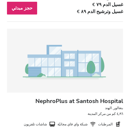
غسيل الدم ٧٩ €
حجز مبدئي
غسيل وترشيح الدم ٨٩ €
NephroPlus at Santosh Hospital
بنغالور, الهند
٤٫٩٦ كم من مركز المدينة
المرطبات
شبكة واي فاي مجانيّة
شاشات تلفزيون