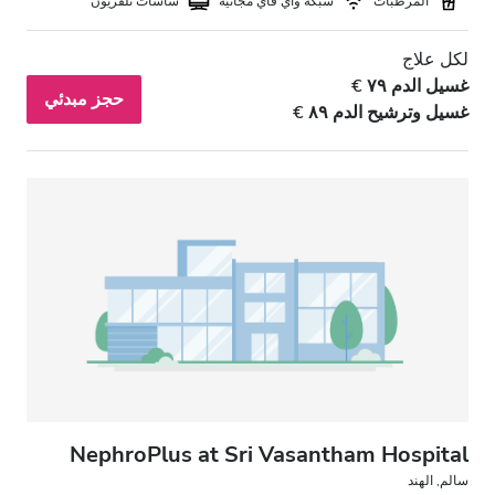
المرطبات
شبكة واي فاي مجانيّة
شاشات تلفزيون
لكل علاج
غسيل الدم ٧٩ €
حجز مبدئي
غسيل وترشيح الدم ٨٩ €
NephroPlus at Sri Vasantham Hospital
سالم, الهند