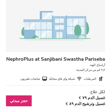
انتظار سيارات مجانيّ
السعر
0 – 100 يورو
100 – 200 يورو
200 – 300 يورو
NephroPlus at Sanjibani Swastha Pariseba
أكثر من 300 يورو
أرامباغ, الهند
٢٫٢ كم من مركز المدينة
المرطبات
شبكة واي فاي مجانيّة
شاشات تلفزيون
المناوبات
لكل علاج
الصباح
غسيل الدم ٧٩ €
حجز مبدئي
بعد الظهيرة
غسيل وترشيح الدم ٨٩ €