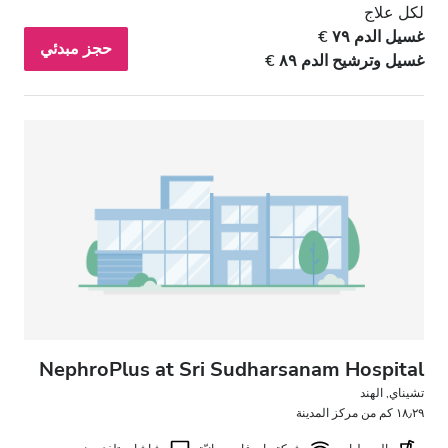
لكل علاج
غسيل الدم ٧٩ €
حجز مبدئي
غسيل وترشيح الدم ٨٩ €
NephroPlus at Sri Sudharsanam Hospital
تشيناي, الهند
١٨٫٢٩ كم من مركز المدينة