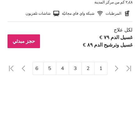
٢٫٤٨ كم من مركز المدينة
المرطبات
شبكة واي فاي مجانيّة
شاشات تلفزيون
لكل علاج
غسيل الدم ٧٩ €
حجز مبدئي
غسيل وترشيح الدم ٨٩ €
8
7
6
5
4
3
2
1