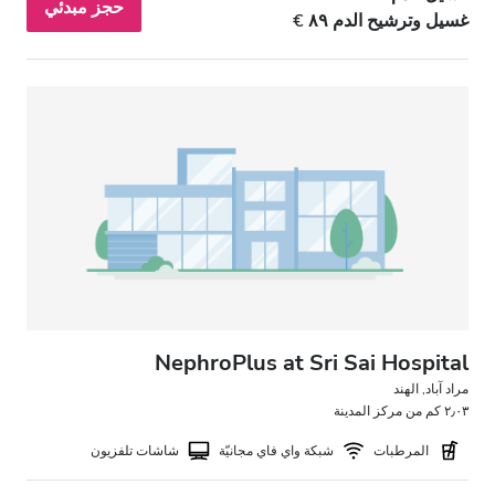
حجز مبدئي
غسيل وترشيح الدم ٨٩ €
NephroPlus at Sri Sai Hospital
مراد آباد, الهند
٢٫٠٣ كم من مركز المدينة
المرطبات
شبكة واي فاي مجانيّة
شاشات تلفزيون