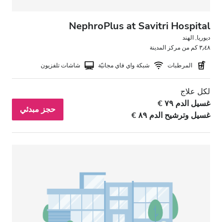
NephroPlus at Savitri Hospital
ديوريا, الهند
٣٫٤٨ كم من مركز المدينة
المرطبات
شبكة واي فاي مجانيّة
شاشات تلفزيون
لكل علاج
غسيل الدم ٧٩ €
حجز مبدئي
غسيل وترشيح الدم ٨٩ €