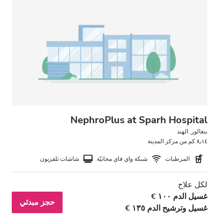
NephroPlus at Sparh Hospital
بنغالور, الهند
٨٫١٤ كم من مركز المدينة
المرطبات
شبكة واي فاي مجانيّة
شاشات تلفزيون
لكل علاج
غسيل الدم ١٠٠ €
حجز مبدئي
غسيل وترشيح الدم ١٣٥ €