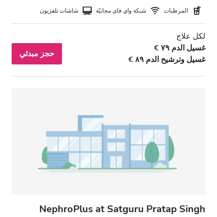
المرطبات
شبكة واي فاي مجانيّة
شاشات تلفزيون
لكل علاج
غسيل الدم ٧٩ €
حجز مبدئي
غسيل وترشيح الدم ٨٩ €
NephroPlus at Satguru Pratap Singh