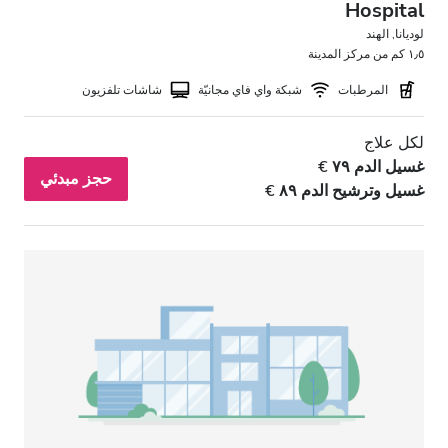
Hospital
لوديانا, الهند
١٫٥ كم من مركز المدينة
المرطبات
شبكة واي فاي مجانيّة
شاشات تلفزيون
لكل علاج
غسيل الدم ٧٩ €
حجز مبدئي
غسيل وترشيح الدم ٨٩ €