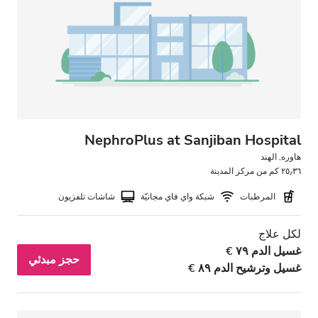
مرضى مصابين بفيروس نقص المناعة البشرية
مرضى مصابين بالتهاب الكبد B
مرضى مصابين بالتهاب الكبد C
بطاقة التأمين الصحي الأوروبية
بطاقة التأمين الصحيّ العالميّة
NephroPlus at Sanjiban Hospital
هاوره, الهند
٢٥٫٣٦ كم من مركز المدينة
المرافق
المرطبات
شبكة واي فاي مجانيّة
شاشات تلفزيون
المرطبات
لكل علاج
شبكة واي فاي مجانيّة
غسيل الدم ٧٩ €
حجز مبدئي
غسيل وترشيح الدم ٨٩ €
شاشات تلفزيون
انتقالات مجانية