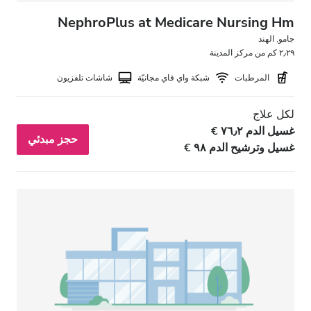
NephroPlus at Medicare Nursing Hm
جامو, الهند
٢٫٢٩ كم من مركز المدينة
المرطبات
شبكة واي فاي مجانيّة
شاشات تلفزيون
لكل علاج
غسيل الدم ٧٦٫٢ €
حجز مبدئي
غسيل وترشيح الدم ٩٨ €