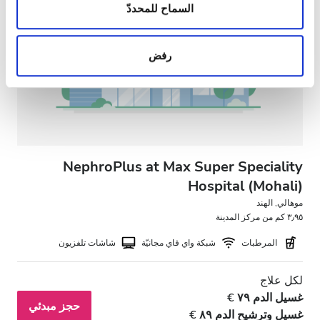
المعلومات حول استخدامك لموقعنا مع شركائنا من الشبكات
السماح للمحددّ
الاجتماعية وشركاء الإعلانات وتحليل البيانات الذين يمكنهم
إضافة هذه المعلومات إلى معلومات أخرى تقدمها لهم أو
رفض
معلومات أخرى يحصلون عليها من استخدامك لخدماتهم.
NephroPlus at Max Super Speciality
Hospital (Mohali)
موهالي, الهند
٣٫٩٥ كم من مركز المدينة
المرطبات
شبكة واي فاي مجانيّة
شاشات تلفزيون
لكل علاج
غسيل الدم ٧٩ €
حجز مبدئي
غسيل وترشيح الدم ٨٩ €