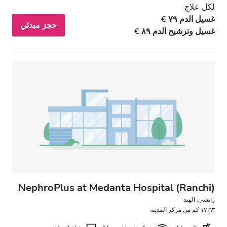
لكل علاج
غسيل الدم ٧٩ €
حجز مبدئي
غسيل وترشيح الدم ٨٩ €
NephroPlus at Medanta Hospital (Ranchi)
رانشي, الهند
١٧٫٦٣ كم من مركز المدينة