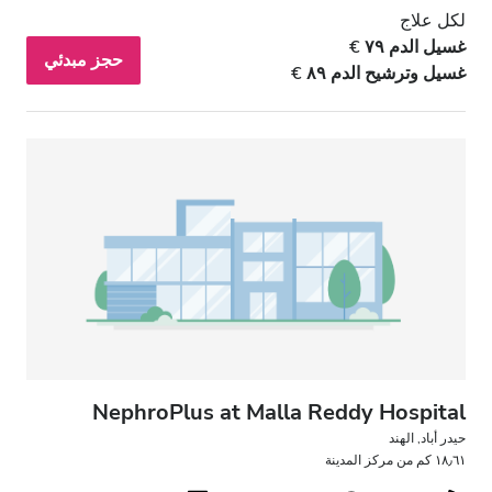
لكل علاج
غسيل الدم ٧٩ €
حجز مبدئي
غسيل وترشيح الدم ٨٩ €
NephroPlus at Malla Reddy Hospital
حيدر أباد, الهند
١٨٫٦١ كم من مركز المدينة