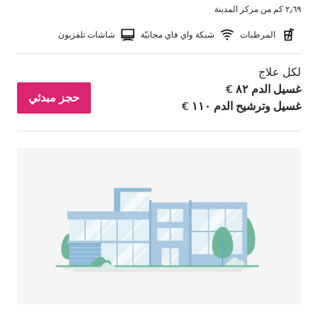
٢٫٦٩ كم من مركز المدينة
المرطبات
شبكة واي فاي مجانيّة
شاشات تلفزيون
لكل علاج
غسيل الدم ٨٢ €
حجز مبدئي
غسيل وترشيح الدم ١١٠ €