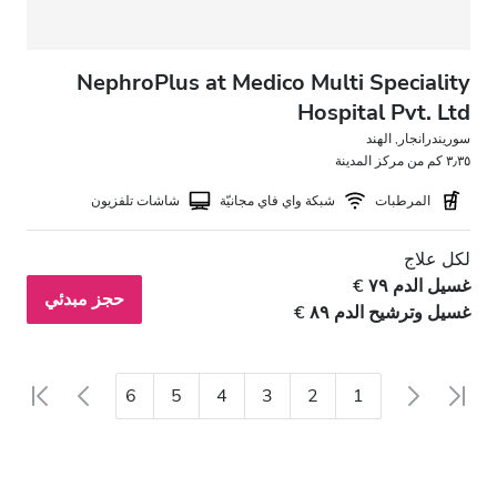
NephroPlus at Medico Multi Speciality
Hospital Pvt. Ltd
سوريندرانجار, الهند
٣٫٣٥ كم من مركز المدينة
المرطبات
شبكة واي فاي مجانيّة
شاشات تلفزيون
لكل علاج
غسيل الدم ٧٩ €
حجز مبدئي
غسيل وترشيح الدم ٨٩ €
8
7
6
5
4
3
2
1