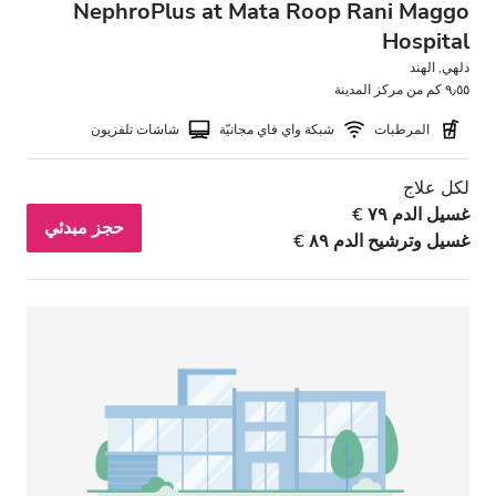
NephroPlus at Mata Roop Rani Maggo
Hospital
دلهي, الهند
٩٫٥٥ كم من مركز المدينة
المرطبات
شبكة واي فاي مجانيّة
شاشات تلفزيون
لكل علاج
غسيل الدم ٧٩ €
حجز مبدئي
غسيل وترشيح الدم ٨٩ €