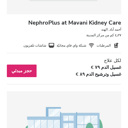
NephroPlus at Mavani Kidney Care
أحمد آباد, الهند
٤٫٢٧ كم من مركز المدينة
المرطبات
شبكة واي فاي مجانيّة
شاشات تلفزيون
لكل علاج
غسيل الدم ٧٩ €
حجز مبدئي
غسيل وترشيح الدم ٨٩ €