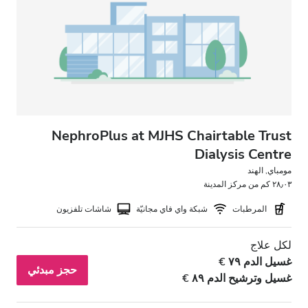
مرضى مصابين بفيروس نقص المناعة البشرية
مرضى مصابين بالتهاب الكبد B
مرضى مصابين بالتهاب الكبد C
بطاقة التأمين الصحي الأوروبية
بطاقة التأمين الصحيّ العالميّة
NephroPlus at MJHS Chairtable Trust
Dialysis Centre
مومباي, الهند
المرافق
٢٨٫٠٣ كم من مركز المدينة
المرطبات
شبكة واي فاي مجانيّة
شاشات تلفزيون
المرطبات
شبكة واي فاي مجانيّة
لكل علاج
غسيل الدم ٧٩ €
شاشات تلفزيون
حجز مبدئي
غسيل وترشيح الدم ٨٩ €
انتقالات مجانية