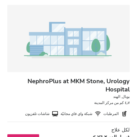
انتظار سيارات مجانيّ
السعر
0 – 100 يورو
100 – 200 يورو
200 – 300 يورو
أكثر من 300 يورو
NephroPlus at MKM Stone, Urology
Hospital
بوبال, الهند
المناوبات
٤٫٧ كم من مركز المدينة
المرطبات
شبكة واي فاي مجانيّة
شاشات تلفزيون
الصباح
بعد الظهيرة
لكل علاج