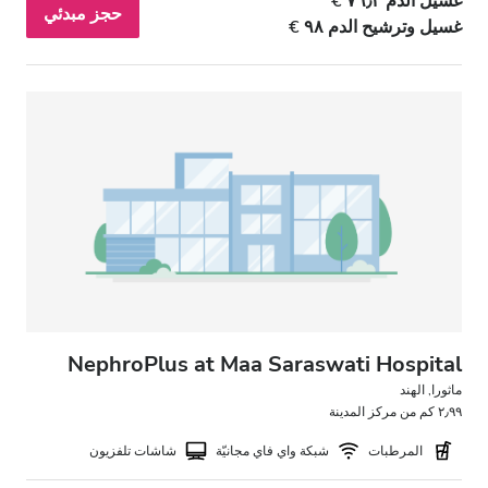
غسيل الدم ٧٦٫٢ €
المساء
حجز مبدئي
غسيل وترشيح الدم ٩٨ €
الليل
التقييم
جيد
جيد جدًا
ممتاز
NephroPlus at Maa Saraswati Hospital
ماثورا, الهند
٢٫٩٩ كم من مركز المدينة
المرطبات
شبكة واي فاي مجانيّة
شاشات تلفزيون