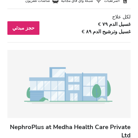
المرطبات
شبكة واي فاي مجانيّة
شاشات تلفزيون
لكل علاج
غسيل الدم ٧٩ €
حجز مبدئي
غسيل وترشيح الدم ٨٩ €
NephroPlus at Medha Health Care Private
Ltd