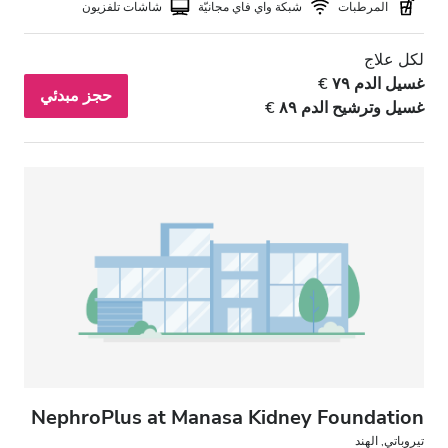
المرطبات
شبكة واي فاي مجانيّة
شاشات تلفزيون
لكل علاج
غسيل الدم ٧٩ €
حجز مبدئي
غسيل وترشيح الدم ٨٩ €
NephroPlus at Manasa Kidney Foundation
تيروباتي, الهند