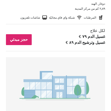
دوغار, الهند
٢٫٨٩ كم من مركز المدينة
المرطبات
شبكة واي فاي مجانيّة
شاشات تلفزيون
لكل علاج
غسيل الدم ٧٩ €
حجز مبدئي
غسيل وترشيح الدم ٨٩ €