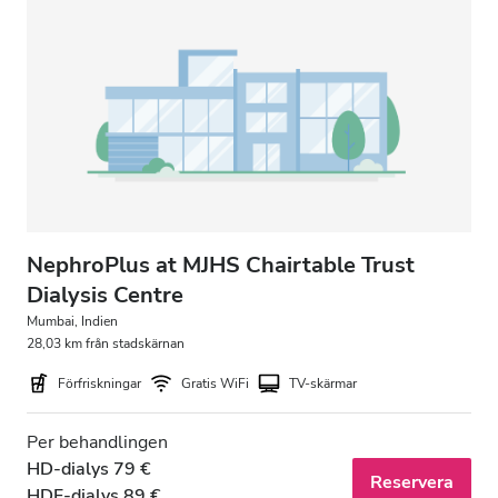
Gratis parkering
Pris
0-100 EUR
100-200 EUR
200-300 EUR
NephroPlus at MJHS Chairtable Trust
mer än 300 EUR
Dialysis Centre
Mumbai, Indien
28,03 km från stadskärnan
Pass
Förfriskningar
Gratis WiFi
TV-skärmar
Morgon
Per behandlingen
Eftermiddag
HD-dialys 79 €
Reservera
HDF-dialys 89 €