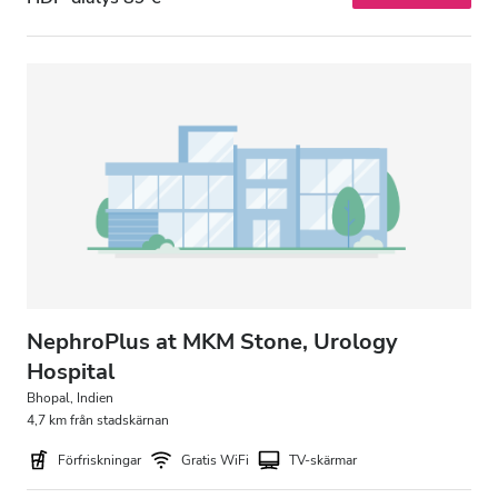
Kväll
Natt
Betyg
Bra
Väldigt bra
Utmärkt
NephroPlus at MKM Stone, Urology
Hospital
Bhopal, Indien
4,7 km från stadskärnan
Förfriskningar
Gratis WiFi
TV-skärmar