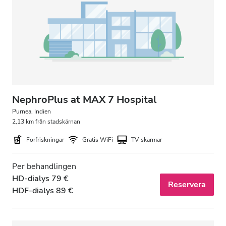
Patienter med HIV
Patienter med hepatit B
Patienter med hepatit C
EHIC
GHIC
NephroPlus at MAX 7 Hospital
Purnea, Indien
2,13 km från stadskärnan
Lokaler
Förfriskningar
Gratis WiFi
TV-skärmar
Förfriskningar
Per behandlingen
Gratis WiFi
HD-dialys 79 €
Reservera
HDF-dialys 89 €
TV-skärmar
Gratis överföring