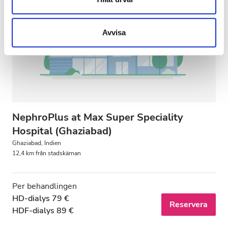
information som du har tillhandahållit eller som de har
samlat in när du har använt deras tjänster.
Avvisa
NephroPlus at Max Super Speciality
Hospital (Ghaziabad)
Ghaziabad, Indien
12,4 km från stadskärnan
Per behandlingen
HD-dialys 79 €
Reservera
HDF-dialys 89 €