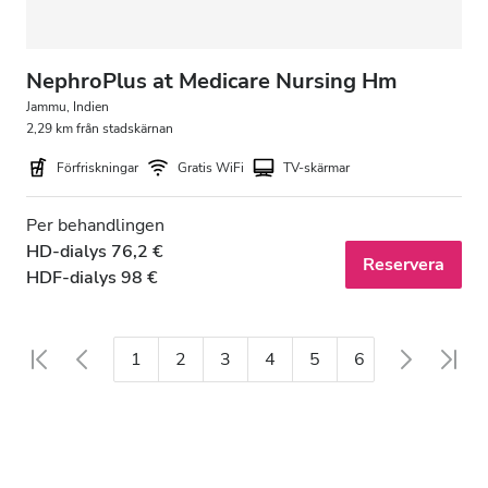
NephroPlus at Medicare Nursing Hm
Jammu, Indien
2,29 km från stadskärnan
Förfriskningar
Gratis WiFi
TV-skärmar
Per behandlingen
HD-dialys 76,2 €
Reservera
HDF-dialys 98 €
1
2
3
4
5
6
7
8