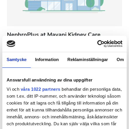
NephroPlus at Mavani Kidney Care
Ahmedabad, Indien
4,27 km från stadskärnan
Förfriskningar
Gratis WiFi
TV-skärmar
Samtycke
Information
Reklaminställningar
Om
Per behandlingen
HD-dialys 79 €
Ansvarsfull användning av dina uppgifter
Reservera
HDF-dialys 89 €
Vi och
våra 1022 partners
behandlar din personliga data,
som t.ex. ditt IP-nummer, och använder teknologi såsom
cookies för att lagra och få tillgång till information på din
enhet för att kunna tillhandahålla personliga annonser och
innehåll, annons- och innehållsmätning, åskådarinsikter
och produktutveckling. Du kan själv välja vilka som får