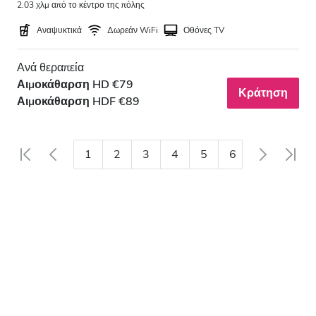
2.03 χλμ από το κέντρο της πόλης
Αναψυκτικά
Δωρεάν WiFi
Οθόνες TV
Ανά θεραπεία
Αιμοκάθαρση HD €79
Κράτηση
Αιμοκάθαρση HDF €89
1
2
3
4
5
6
7
8