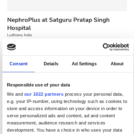
NephroPlus at Satguru Pratap Singh
Hospital
Ludhiana, India
1.5 χλμ από το κέντρο της πόλης
Αναψυκτικά
Δωρεάν WiFi
Οθόνες TV
Consent
Details
Ad Settings
About
Ανά θεραπεία
Αιμοκάθαρση HD €79
Κράτηση
Αιμοκάθαρση HDF €89
Responsible use of your data
We and
our 1022 partners
process your personal data,
e.g. your IP-number, using technology such as cookies to
store and access information on your device in order to
serve personalized ads and content, ad and content
measurement, audience research and services
development. You have a choice in who uses your data