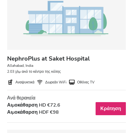
Ασθενείς με HIV
Ασθενείς με Ηπατίτιδα B
Ασθενείς με Ηπατίτιδα C
EHIC
GHIC
NephroPlus at Saket Hospital
Allahabad, India
2.03 χλμ από το κέντρο της πόλης
Παροχές
Αναψυκτικά
Δωρεάν WiFi
Οθόνες TV
Αναψυκτικά
Ανά θεραπεία
Δωρεάν WiFi
Αιμοκάθαρση HD €72.6
Κράτηση
Αιμοκάθαρση HDF €98
Τηλεοπτικές Οθόνες
Δωρεάν Μεταφορά