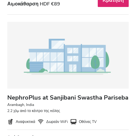
Κράτηση
Αιμοκάθαρση HDF €89
NephroPlus at Sanjibani Swastha Pariseba
Arambagh, India
2.2 χλμ από το κέντρο της πόλης
Αναψυκτικά
Δωρεάν WiFi
Οθόνες TV