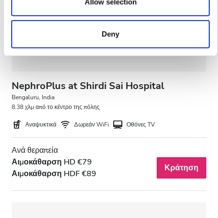
our social media, advertising and analytics partners who
Allow selection
may combine it with other information that you’ve provided
to them or that they’ve collected from your use of their
Deny
services. Read more about cookies in our Privacy policy.
NephroPlus at Shirdi Sai Hospital
Bengaluru, India
8.38 χλμ από το κέντρο της πόλης
Αναψυκτικά
Δωρεάν WiFi
Οθόνες TV
Ανά θεραπεία
Αιμοκάθαρση HD €79
Κράτηση
Αιμοκάθαρση HDF €89