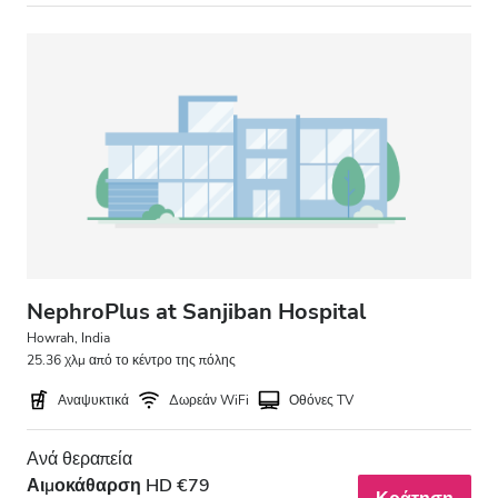
Βράδυ
Νύχτα
Βαθμολογία
Καλή
Πολύ Καλή
Εξαιρετική
NephroPlus at Sanjiban Hospital
Howrah, India
25.36 χλμ από το κέντρο της πόλης
Αναψυκτικά
Δωρεάν WiFi
Οθόνες TV
Ανά θεραπεία
Αιμοκάθαρση HD €79