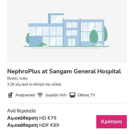
Δωρεάν Στάθμευση
Τιμή
0 - 100 EUR
100 - 200 EUR
200 - 300 EUR
NephroPlus at Sangam General Hospital
300+ EUR
Bodeli, India
3.26 χλμ από το κέντρο της πόλης
Αναψυκτικά
Δωρεάν WiFi
Οθόνες TV
Βάρδιες
Ανά θεραπεία
Πρωί
Αιμοκάθαρση HD €79
Κράτηση
Απόγευμα
Αιμοκάθαρση HDF €89