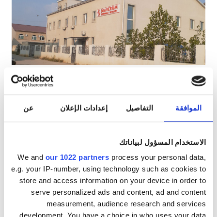
مرضى مصابين بفيروس نقص المناعة البشرية
مرضى مصابين بالتهاب الكبد B
مرضى مصابين بالتهاب الكبد C
بطاقة التأمين الصحي الأوروبية
Diaverum Haemodialysis Center Aktau
بطاقة التأمين الصحيّ العالميّة
أكاتو, كازاخستان
١٬٠٠٦٫٩٤ كم من مركز المدينة
الموافقة
التفاصيل
إعدادات الإعلان
عن
المرطبات
شبكة واي فاي مجانيّة
انتقالات مجانية
المرافق
انتظار سيارات مجانيّ
الاستخدام المسؤول لبياناتك
المرطبات
لكل علاج
We and
our 1022 partners
process your personal data,
غسيل الدم ١٤٠ €
شبكة واي فاي مجانيّة
e.g. your IP-number, using technology such as cookies to
حجز مبدئي
غسيل وترشيح الدم ١٦٠ €
store and access information on your device in order to
شاشات تلفزيون
serve personalized ads and content, ad and content
measurement, audience research and services
انتقالات مجانية
development. You have a choice in who uses your data