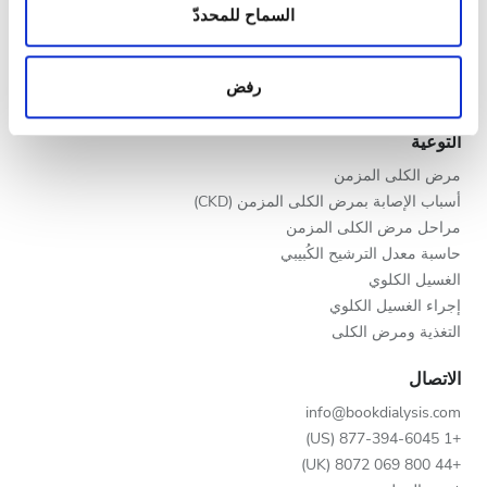
المساء
المعلومات حول استخدامك لموقعنا مع شركائنا من الشبكات
السماح للمحددّ
برنامج V.I.P.
الاجتماعية وشركاء الإعلانات وتحليل البيانات الذين يمكنهم
سجّل عيادتك
الليل
إضافة هذه المعلومات إلى معلومات أخرى تقدمها لهم أو
مزايا لمقدمي الخدمات
رفض
معلومات أخرى يحصلون عليها من استخدامك لخدماتهم.
شركاء
التقييم
التوعية
مرض الكلى المزمن
جيد
أسباب الإصابة بمرض الكلى المزمن (CKD)
جيد جدًا
مراحل مرض الكلى المزمن
حاسبة معدل الترشيح الكُبيبي
ممتاز
الغسيل الكلوي
إجراء الغسيل الكلوي
التغذية ومرض الكلى
الاتصال
info@bookdialysis.com
+1 877-394-6045 (US)
+44 800 069 8072 (UK)