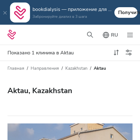
bookdialysis — приложение для путешествий
Получит
Забронируйте диализ в 3 шага
RU
Показано 1 клиника в Aktau
Главная
Направления
Kazakhstan
Aktau
Тип диализа
Расстояние
Имя
Все виды диализа
Aktau, Kazakhstan
Рейтинг
Диализ HD
Цена
Диализ HDF
Принимает