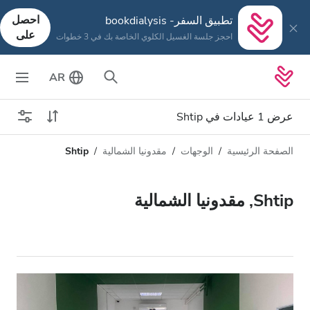
احصل
تطبيق السفر- bookdialysis
على
احجز جلسة الغسيل الكلوي الخاصة بك في 3 خطوات
AR
عرض 1 عيادات في Shtip
الصفحة الرئيسية
الوجهات
مقدونيا الشمالية
Shtip
نوع الغسيل الكلوي
المسافة
الاسم
كل أنواع الغسيل الكلوي
Shtip, مقدونيا الشمالية
التقييم
غسيل الدم
السعر
غسيل وترشيح الدم
تقبل