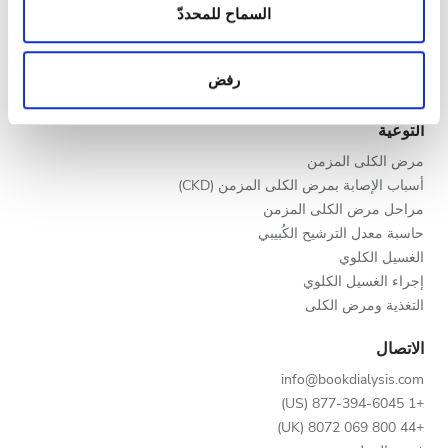
المساء
المعلومات حول استخدامك لموقعنا مع شركائنا من الشبكات
السماح للمحددّ
برنامج V.I.P.
الاجتماعية وشركاء الإعلانات وتحليل البيانات الذين يمكنهم
سجّل عيادتك
الليل
إضافة هذه المعلومات إلى معلومات أخرى تقدمها لهم أو
مزايا لمقدمي الخدمات
رفض
معلومات أخرى يحصلون عليها من استخدامك لخدماتهم.
شركاء
التقييم
التوعية
مرض الكلى المزمن
جيد
أسباب الإصابة بمرض الكلى المزمن (CKD)
جيد جدًا
مراحل مرض الكلى المزمن
حاسبة معدل الترشيح الكُبيبي
ممتاز
الغسيل الكلوي
إجراء الغسيل الكلوي
التغذية ومرض الكلى
الاتصال
info@bookdialysis.com
+1 877-394-6045 (US)
+44 800 069 8072 (UK)