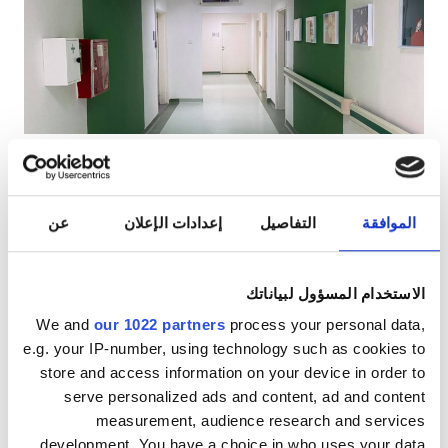
مرضى مصابين بفيروس نقص المناعة البشرية
مرضى مصابين بالتهاب الكبد B
مرضى مصابين بالتهاب الكبد C
بطاقة التأمين الصحي الأوروبية
PHO Diaverum Stip
بطاقة التأمين الصحيّ العالميّة
Shtip, مقدونيا الشمالية
١٫٢٦ كم من مركز المدينة
الموافقة
التفاصيل
إعدادات الإعلان
عن
المرطبات
شبكة واي فاي مجانيّة
شاشات تلفزيون
المرافق
انتظار سيارات مجانيّ
الاستخدام المسؤول لبياناتك
المرطبات
لكل علاج
We and
our 1022 partners
process your personal data,
غسيل الدم ٢٠٠ €
شبكة واي فاي مجانيّة
e.g. your IP-number, using technology such as cookies to
حجز مبدئي
غسيل وترشيح الدم ٢٥٠ €
store and access information on your device in order to
شاشات تلفزيون
serve personalized ads and content, ad and content
measurement, audience research and services
انتقالات مجانية
development. You have a choice in who uses your data