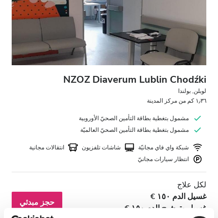
مرضى مصابين بفيروس نقص المناعة البشرية
مرضى مصابين بالتهاب الكبد B
مرضى مصابين بالتهاب الكبد C
بطاقة التأمين الصحي الأوروبية
NZOZ Diaverum Lublin Chodźki
بطاقة التأمين الصحيّ العالميّة
لوبلن, بولندا
١٫٣٦ كم من مركز المدينة
مشمول بتغطية بطاقة التأمين الصحيّ الأوروبية
المرافق
مشمول بتغطية بطاقة التأمين الصحيّ العالميّة
شبكة واي فاي مجانيّة
شاشات تلفزيون
انتقالات مجانية
المرطبات
انتظار سيارات مجانيّ
شبكة واي فاي مجانيّة
لكل علاج
شاشات تلفزيون
غسيل الدم ١٥٠ €
حجز مبدئي
انتقالات مجانية
غسيل وترشيح الدم ١٥٠ €