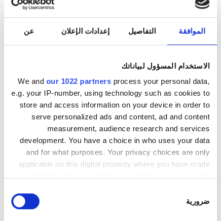
انتظار سيارات مجانيّ
الموافقة
التفاصيل
إعدادات الإعلان
عن
السعر
الاستخدام المسؤول لبياناتك
0 – 100 يورو
We and
our 1022 partners
process your personal data,
100 – 200 يورو
e.g. your IP-number, using technology such as cookies to
store and access information on your device in order to
200 – 300 يورو
serve personalized ads and content, ad and content
NZOZ Diaverum Lublin Kraśnicka
أكثر من 300 يورو
measurement, audience research and services
لوبلن, بولندا
development. You have a choice in who uses your data
٥٫١ كم من مركز المدينة
and for what purposes. Your privacy choices are only
المناوبات
applicable on this digital property where you have made
مشمول بتغطية بطاقة التأمين الصحيّ الأوروبية
your choices. You can change or withdraw your consent
مشمول بتغطية بطاقة التأمين الصحيّ العالميّة
الصباح
any time from the Cookie Declaration or by clicking on
اختيار
شاشات تلفزيون
انتقالات مجانية
the Privacy trigger icon.
ضرورية
الموافقة
بعد الظهيرة