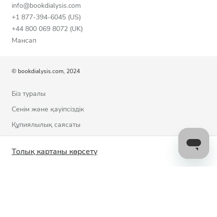
info@bookdialysis.com
+1 877-394-6045 (US)
+44 800 069 8072 (UK)
Мансап
© bookdialysis.com, 2024
Біз туралы
Сенім және қауіпсіздік
Құпиялылық саясаты
Пайдалану шарттары
Толық картаны көрсету
Cookie саясаты
Бізбен байланысыңыз