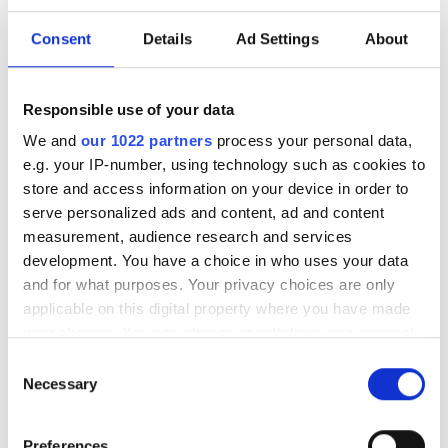
Тегін тұрақ
Consent
Details
Ad Settings
About
Баға
Responsible use of your data
0 - 100 EUR
We and
our 1022 partners
process your personal data,
e.g. your IP-number, using technology such as cookies to
100 - 200 EUR
store and access information on your device in order to
serve personalized ads and content, ad and content
200 - 300 EUR
NZOZ Diaverum Lublin Kraśnicka
measurement, audience research and services
300+ EUR
Lublin, Poland
development. You have a choice in who uses your data
5.1 км қала орталығынан
and for what purposes. Your privacy choices are only
applicable on this digital property where you have made
EHIC арқылы қамтылған
GHIC арқылы қамтылған
Ауысымдар
your choices. You can change or withdraw your consent
Теледидар экрандары
Тегін трансфер
any time from the Cookie Declaration or by clicking on
Consent
Таң
the Privacy trigger icon.
Necessary
Selection
ем үшін
Түстен кейін
HD диализ €150
If you allow, we would also like to:
Брондау
Preferences