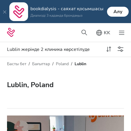
bookdialysis - саяхат қосымшасы
Алу
Диализді 3 қадамда брондаңыз
KK
Lublin жерінде 2 клиника көрсетілуде
Басты бет
Бағыттар
Poland
Lublin
Диализ түрі
Қашықтық
Аты
Барлық диализ түрлері
Lublin, Poland
Рейтинг
HD диализ
Баға
HDF диализ
Қабылдайды