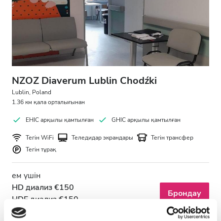
АИТВ пациенттері
В гепатиті бар пациенттер
С гепатиті бар пациенттер
EHIC
NZOZ Diaverum Lublin Chodźki
GHIC
Lublin, Poland
1.36 км қала орталығынан
EHIC арқылы қамтылған
GHIC арқылы қамтылған
Қызметтер
Тегін WiFi
Теледидар экрандары
Тегін трансфер
Тегін тұрақ
Сусындар мен жеңіл тағамдар
Тегін WiFi
ем үшін
HD диализ €150
Теледидар экрандары
Брондау
HDF диализ €150
Тегін трансфер