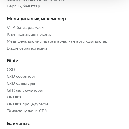
Барлық бағыттар
Медициналық мекемелер
V.I.P. бағдарламасы
Клиникаңызды тіркеңіз
Медициналық ұйымдарға арналған артықшылықтар
Біздің серіктестеріміз
Білім
CKD
CKD себептері
CKD сатылары
GFR калькуляторы
Диализ
Диализ процедурасы
Тамақтану және СБА
Байланыс