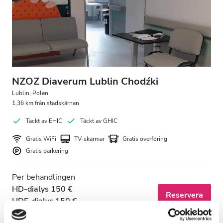
Patienter med HIV
Patienter med hepatit B
Patienter med hepatit C
EHIC
NZOZ Diaverum Lublin Chodźki
GHIC
Lublin, Polen
1,36 km från stadskärnan
Täckt av EHIC
Täckt av GHIC
Lokaler
Gratis WiFi
TV-skärmar
Gratis överföring
Gratis parkering
Förfriskningar
Gratis WiFi
Per behandlingen
HD-dialys 150 €
TV-skärmar
Reservera
HDF-dialys 150 €
Gratis överföring