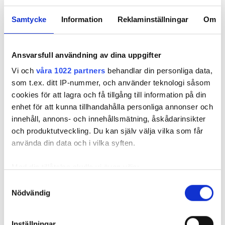
Gratis parkering
Samtycke
Information
Reklaminställningar
Om
Pris
Ansvarsfull användning av dina uppgifter
0-100 EUR
Vi och
våra 1022 partners
behandlar din personliga data,
som t.ex. ditt IP-nummer, och använder teknologi såsom
100-200 EUR
cookies för att lagra och få tillgång till information på din
enhet för att kunna tillhandahålla personliga annonser och
200-300 EUR
NZOZ Diaverum Lublin Kraśnicka
innehåll, annons- och innehållsmätning, åskådarinsikter
mer än 300 EUR
Lublin, Polen
och produktutveckling. Du kan själv välja vilka som får
5,1 km från stadskärnan
använda din data och i vilka syften.
Täckt av EHIC
Täckt av GHIC
Pass
Med din tillåtelse skulle vi även vilja:
TV-skärmar
Gratis överföring
Samla in information om din geografiska plats
Samtyckesval
Morgon
Nödvändig
som kan ha en noggrannhet på upp till flera meter
Per behandlingen
Identifiera din enhet genom att aktivt skanna den
Eftermiddag
HD-dialys 150 €
för specifika kännetecken (fingeravtryck)
Reservera
Inställningar