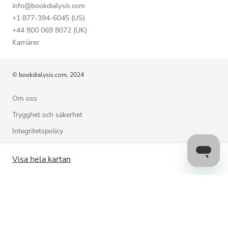
info@bookdialysis.com
+1 877-394-6045 (US)
+44 800 069 8072 (UK)
Karriärer
© bookdialysis.com, 2024
Om oss
Trygghet och säkerhet
Integritetspolicy
Användarvillkor
Visa hela kartan
Cookiepolicy
Kontakta oss