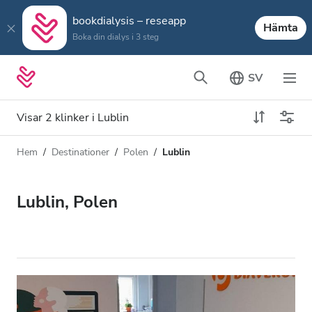
bookdialysis – reseapp
Hämta
Boka din dialys i 3 steg
SV
Visar 2 klinker i Lublin
Hem
Destinationer
Polen
Lublin
Dialystyp
Avstånd
Namn
Alla dialyser
Lublin, Polen
Betyg
HD-dialys
Pris
Redigera HDF-dialys
Acceptera