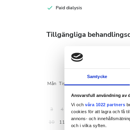
Paid dialysis
Tillgängliga behandlings
Augusti
2026
Samtycke
Mån
Tis
Ons
Tors
Fre
Lör
Sön
Ansvarsfull användning av d
1
2
Vi och
våra 1022 partners
be
3
4
5
6
7
8
9
cookies för att lagra och få t
annons- och innehållsmätning
10
11
12
13
14
15
16
och i vilka syften.