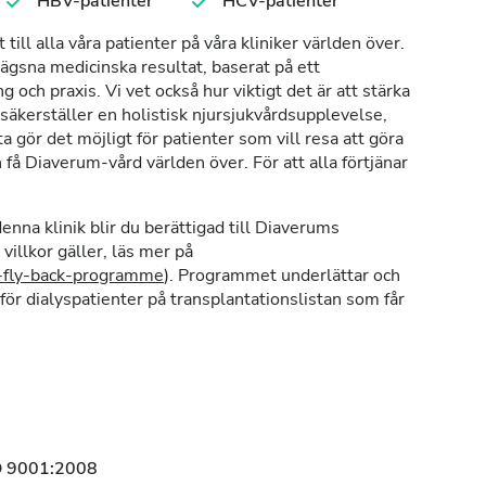
HBV-patienter
HCV-patienter
till alla våra patienter på våra kliniker världen över.
ägsna medicinska resultat, baserat på ett
g och praxis. Vi vet också hur viktigt det är att stärka
 säkerställer en holistisk njursjukvårdsupplevelse,
gör det möjligt för patienter som vill resa att göra
 få Diaverum-vård världen över. För att alla förtjänar
nna klinik blir du berättigad till Diaverums
villkor gäller, läs mer på
y-fly-back-programme
). Programmet underlättar och
ör dialyspatienter på transplantationslistan som får
.
O 9001:2008