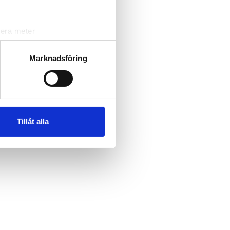
lera meter
ryck)
ljsektionen
. Du kan ändra
Marknadsföring
andahålla funktioner för
n information från din enhet
 tur kombinera informationen
Tillåt alla
deras tjänster.