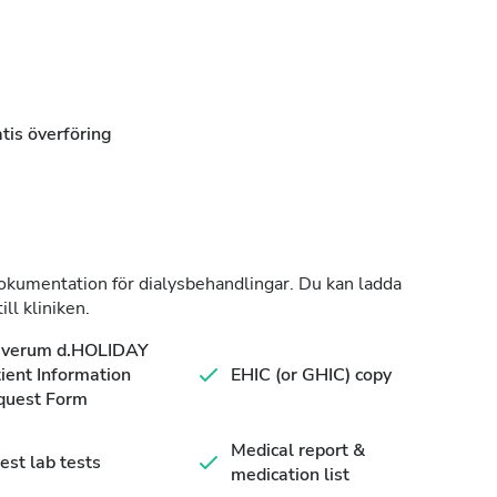
tis överföring
dokumentation för dialysbehandlingar. Du kan ladda
ll kliniken.
averum d.HOLIDAY
ient Information
EHIC (or GHIC) copy
quest Form
Medical report &
est lab tests
medication list