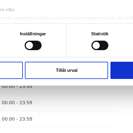
21
22
23
24
25
26
27
n vilja:
28
29
30
om din geografiska plats som kan ha en noggrannhet på upp till f
genom att aktivt skanna den för specifika kännetecken (fingeravt
rsonliga uppgifter behandlas och ställ in dina preferenser i
deta
Inställningar
Statistik
ke när som helst från cookie-förklaringen.
e för att anpassa innehållet och annonserna till användarna, tillh
vår trafik. Vi vidarebefordrar även sådana identifierare och anna
nnons- och analysföretag som vi samarbetar med. Dessa kan i sin
Tillåt urval
har tillhandahållit eller som de har samlat in när du har använt 
00.00 - 23.59
00.00 - 23.59
00.00 - 23.59