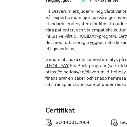
HIV-patienter
Tillgänglighet
På Diaverum erbjuder vi hög vårdkvalitet 
Vår expertis inom njursjukvård ger överl
standardiserat system för klinisk guidnin
våra patienter, och vår empatiska kultur
inklusive vårt d.HOLIDAY-program. Detta 
det med fullständig trygghet i att de kan
ett givande liv.
Genom att boka din semesterdialys på de
d.HOLIDAY
Fly Back-program (särskilda 
https://d.holiday/en/diaverum-d-holida
finansierar en säker och snabb hemresa f
sitt transplantationssamtal under resan
Certifikat
ISO 14001:2004
IS