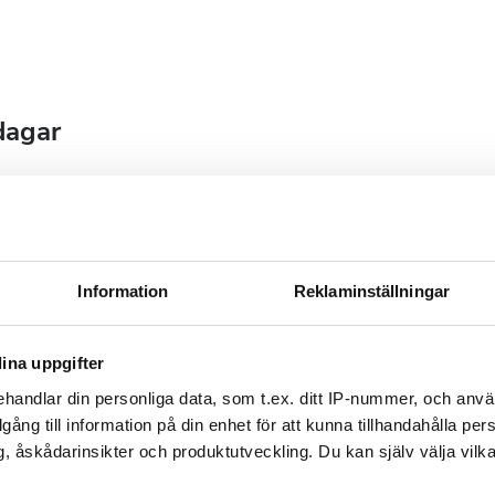
dagar
September
2026
Information
Reklaminställningar
Mån
Tis
Ons
Tors
Fre
Lör
Sön
ina uppgifter
1
2
3
4
5
6
handlar din personliga data, som t.ex. ditt IP-nummer, och anv
7
8
9
10
11
12
13
illgång till information på din enhet för att kunna tillhandahålla pe
, åskådarinsikter och produktutveckling. Du kan själv välja vilk
14
15
16
17
18
19
20