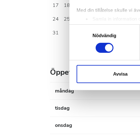
17
18
19
20
21
22
23
Med din tillåtelse skulle vi äve
24
25
26
27
28
29
30
Samla in information 
Identifiera din enhet 
Samtyckesval
31
Ta reda på mer om hur dina pe
Nödvändig
eller dra tillbaka ditt samtyc
Vi använder enhetsidentifierar
sociala medier och analysera 
Öppettider
till de sociala medier och a
Avvisa
med annan information som du 
måndag
tisdag
onsdag