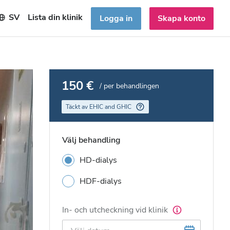
SV
Lista din klinik
Logga in
Skapa konto
150 €
/ per behandlingen
Täckt av EHIC and GHIC
Välj behandling
HD-dialys
HDF-dialys
In- och utcheckning vid klinik