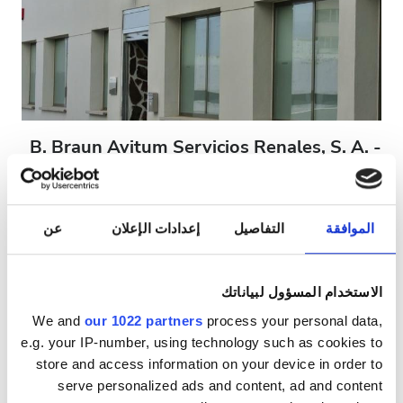
مرضى مصابين بفيروس نقص المناعة البشرية
مرضى مصابين بالتهاب الكبد B
مرضى مصابين بالتهاب الكبد C
بطاقة التأمين الصحي الأوروبية
B. Braun Avitum Servicios Renales, S. A. -
بطاقة التأمين الصحيّ العالميّة
Santa Cruz de Tenerife
Tenerife, إسبانيا - جزر الكناري
٣٧٫٨ كم من مركز المدينة
الموافقة
التفاصيل
إعدادات الإعلان
عن
المرافق
مشمول بتغطية بطاقة التأمين الصحيّ الأوروبية
مشمول بتغطية بطاقة التأمين الصحيّ العالميّة
المرطبات
الاستخدام المسؤول لبياناتك
المرطبات
شبكة واي فاي مجانيّة
شاشات تلفزيون
شبكة واي فاي مجانيّة
We and
our 1022 partners
process your personal data,
e.g. your IP-number, using technology such as cookies to
لكل علاج
شاشات تلفزيون
store and access information on your device in order to
غسيل الدم ٣٠٠ €
حجز مبدئي
انتقالات مجانية
serve personalized ads and content, ad and content
غسيل وترشيح الدم ٣٥٠ €