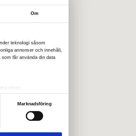
Om
änder teknologi såsom
rsonliga annonser och innehåll,
a som får använda din data
lera meter
ryck)
ljsektionen
. Du kan ändra
Marknadsföring
andahålla funktioner för
n information från din enhet