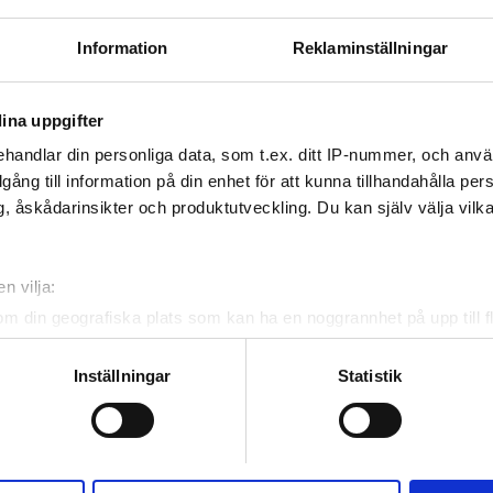
37,8 km från stadskärnan
Information
Reklaminställningar
av GHIC
 WiFi
TV-skärmar
ina uppgifter
handlar din personliga data, som t.ex. ditt IP-nummer, och anv
illgång till information på din enhet för att kunna tillhandahålla pe
Reservera
, åskådarinsikter och produktutveckling. Du kan själv välja vilk
n vilja:
om din geografiska plats som kan ha en noggrannhet på upp till f
genom att aktivt skanna den för specifika kännetecken (fingeravt
rsonliga uppgifter behandlas och ställ in dina preferenser i
deta
Inställningar
Statistik
ke när som helst från cookie-förklaringen.
e för att anpassa innehållet och annonserna till användarna, tillh
vår trafik. Vi vidarebefordrar även sådana identifierare och anna