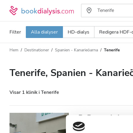
Filter
Alla dialyser
HD-dialys
Redigera HDF-d
Hem
Destinationer
Spanien - Kanarieöarna
Tenerife
Dialystyp
Avstånd
Namn
Alla dialyser
Tenerife, Spanien - Kanarie
Betyg
HD-dialys
Pris
Redigera HDF-dialys
Visar 1 klinik i Tenerife
Acceptera
B. Braun Avitum 
Santa Cruz de Te
Patienter med HIV