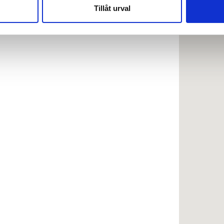
nnons- och analysföretag som vi samarbetar med. Dessa kan i sin
Tillåt urval
har tillhandahållit eller som de har samlat in när du har använt 