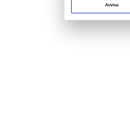
till de sociala medier och a
Avvisa
med annan information som du 
Pris
0-100 EUR
100-200 EUR
200-300 EUR
mer än 300 EUR
Pass
Morgon
Eftermiddag
Kväll