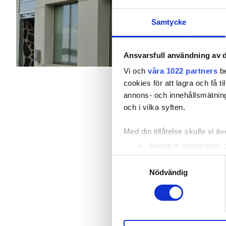
Tenerife, Spanien - Kanarieöarna
Patienter med hepatit B
Samtycke
Täckt av EHIC
Täckt 
Patienter med hepatit C
EHIC
Förfriskningar
Gratis
Ansvarsfull användning av d
GHIC
Vi och
våra 1022 partners
be
Per behandlingen
cookies för att lagra och få t
HD-dialys 300 €
annons- och innehållsmätning
HDF-dialys 350 €
Lokaler
och i vilka syften.
Förfriskningar
Med din tillåtelse skulle vi äve
Samla in information 
Gratis WiFi
Identifiera din enhet 
Samtyckesval
Ta reda på mer om hur dina pe
TV-skärmar
Nödvändig
eller dra tillbaka ditt samtyc
Gratis överföring
Vi använder enhetsidentifierar
Gratis parkering
sociala medier och analysera 