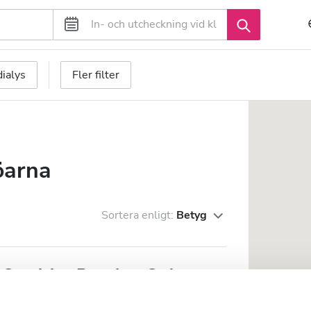
ialys
Fler filter
öarna
Sortera enligt:
Betyg
Servicios Renales, S. A. -
nerife