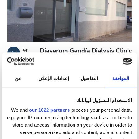
مرضى مصابين بفيروس نقص المناعة البشرية
مرضى مصابين بالتهاب الكبد B
مرضى مصابين بالتهاب الكبد C
بطاقة التأمين الصحي الأوروبية
Diaverum Gandía Dialysis Clinic
جيد
٧٫٨
1 آراء
بطاقة التأمين الصحيّ العالميّة
غانديا, إسبانيا
٠٫٨٦ كم من مركز المدينة
مشمول بتغطية بطاقة التأمين الصحيّ الأوروبية
الموافقة
التفاصيل
إعدادات الإعلان
عن
المرافق
مشمول بتغطية بطاقة التأمين الصحيّ العالميّة
المرطبات
شبكة واي فاي مجانيّة
شاشات تلفزيون
المرطبات
الاستخدام المسؤول لبياناتك
انتظار سيارات مجانيّ
شبكة واي فاي مجانيّة
We and
our 1022 partners
process your personal data,
لكل علاج
e.g. your IP-number, using technology such as cookies to
شاشات تلفزيون
غسيل الدم ٢٠٠ €
store and access information on your device in order to
حجز مبدئي
انتقالات مجانية
غسيل وترشيح الدم ٢٥٠ €
serve personalized ads and content, ad and content