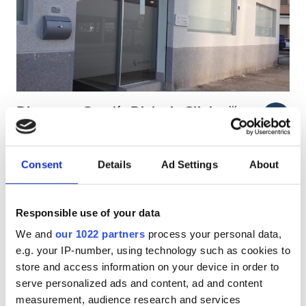
АИТВ пациенттері
В гепатиті бар пациенттер
С гепатиті бар пациенттер
EHIC
Diaverum Gandía Dialysis Clinic
Жақсы
7.8
1 пікір
GHIC
Gandía, Spain
0.86 км қала орталығынан
Consent
Details
Ad Settings
About
EHIC арқылы қамтылған
GHIC арқылы қамтылған
Қызметтер
Сусындар мен жеңіл тағамдар
Тегін WiFi
Теледидар экрандары
Тегін тұрақ
Сусындар мен жеңіл тағамдар
Responsible use of your data
We and
our 1022 partners
process your personal data,
Тегін WiFi
ем үшін
e.g. your IP-number, using technology such as cookies to
HD диализ €200
Теледидар экрандары
Брондау
store and access information on your device in order to
HDF диализ €250
serve personalized ads and content, ad and content
Тегін трансфер
measurement, audience research and services