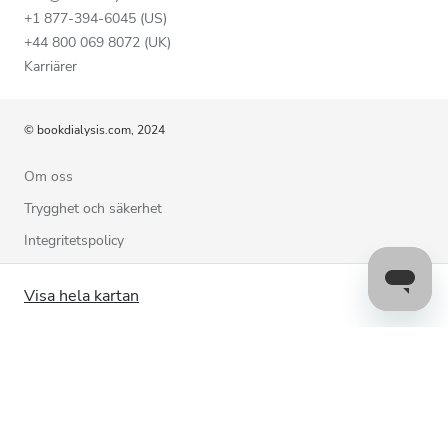
+1 877-394-6045 (US)
+44 800 069 8072 (UK)
Karriärer
© bookdialysis.com, 2024
Om oss
Trygghet och säkerhet
Integritetspolicy
Användarvillkor
Visa hela kartan
Cookiepolicy
Kontakta oss