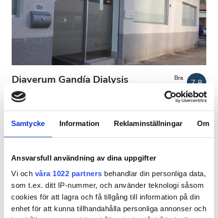
Patienter med HIV
Patienter med hepatit B
Patienter med hepatit C
EHIC
Diaverum Gandía Dialysis
Bra
7,8
1 Granska
GHIC
Clinic
Gandía, Spanien
0,86 km från stadskärnan
Samtycke
Information
Reklaminställningar
Om
Lokaler
Täckt av EHIC
Täckt av GHIC
Förfriskningar
Förfriskningar
Gratis WiFi
TV-skärmar
Ansvarsfull användning av dina uppgifter
Gratis parkering
Gratis WiFi
Vi och
våra 1022 partners
behandlar din personliga data,
som t.ex. ditt IP-nummer, och använder teknologi såsom
Per behandlingen
TV-skärmar
cookies för att lagra och få tillgång till information på din
HD-dialys 200 €
Reservera
Gratis överföring
enhet för att kunna tillhandahålla personliga annonser och
HDF-dialys 250 €