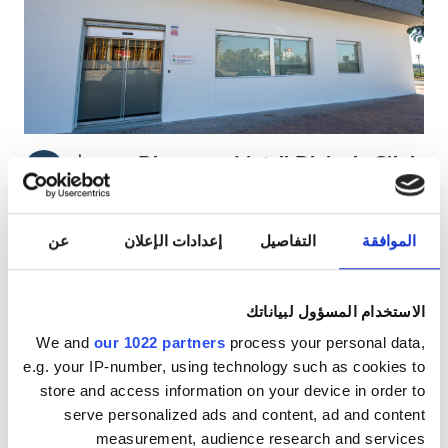
مرضى مصابين بفيروس نقص المناعة البشرية
مرضى مصابين بالتهاب الكبد B
مرضى مصابين بالتهاب الكبد C
بطاقة التأمين الصحي الأوروبية
Diaverum Motril Dialysis Clinic
ممتاز
٩٫٢
رأي واحد
بطاقة التأمين الصحيّ العالميّة
موتريل, إسبانيا
١ كم من مركز المدينة
الموافقة
التفاصيل
إعدادات الإعلان
عن
مشمول بتغطية بطاقة التأمين الصحيّ الأوروبية
المرافق
مشمول بتغطية بطاقة التأمين الصحيّ العالميّة
المرطبات
شبكة واي فاي مجانيّة
شاشات تلفزيون
المرطبات
الاستخدام المسؤول لبياناتك
انتظار سيارات مجانيّ
We and
our 1022 partners
process your personal data,
شبكة واي فاي مجانيّة
e.g. your IP-number, using technology such as cookies to
لكل علاج
شاشات تلفزيون
حجز مبدئي
store and access information on your device in order to
غسيل الدم ٢٠٠ €
serve personalized ads and content, ad and content
انتقالات مجانية
measurement, audience research and services