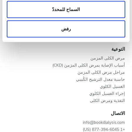
الزيارات الواردة إلينا. إضافةً إلى ذلك، فنحن نشارك
المساء
مقدمو خدمات الرعاية الصحية
المعلومات حول استخدامك لموقعنا مع شركائنا من الشبكات
السماح للمحددّ
الليل
برنامج V.I.P.
الاجتماعية وشركاء الإعلانات وتحليل البيانات الذين يمكنهم
سجّل عيادتك
إضافة هذه المعلومات إلى معلومات أخرى تقدمها لهم أو
رفض
مزايا لمقدمي الخدمات
معلومات أخرى يحصلون عليها من استخدامك لخدماتهم.
التقييم
شركاء
التوعية
جيد
مرض الكلى المزمن
جيد جدًا
أسباب الإصابة بمرض الكلى المزمن (CKD)
مراحل مرض الكلى المزمن
ممتاز
حاسبة معدل الترشيح الكُبيبي
الغسيل الكلوي
إجراء الغسيل الكلوي
التغذية ومرض الكلى
الاتصال
info@bookdialysis.com
+1 877-394-6045 (US)