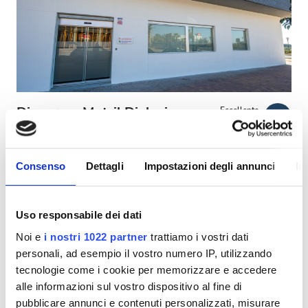
Pazienti con HIV
Pazienti con epatite B
Pazienti con epatite C
TEAM
Diaverum Motril Dialysis
Eccellente
9,2
3 Recensioni
GHIC
Clinic
Motril, Spagna
1 in km dal centro città
Consenso
Dettagli
Impostazioni degli annunci
In
Strutture
Coperto da TEAM
Coperto da GHIC
Snack e bevande
Snack e bevande
WiFi gratuito
Schermi TV
Uso responsabile dei dati
Parcheggio gratuito
Noi e
i nostri 1022 partner
trattiamo i vostri dati
WiFi gratuito
personali, ad esempio il vostro numero IP, utilizzando
Per trattamento
Schermi TV
tecnologie come i cookie per memorizzare e accedere
Prenota
Dialisi HD 200 €
alle informazioni sul vostro dispositivo al fine di
Trasferimento gratuito
pubblicare annunci e contenuti personalizzati, misurare