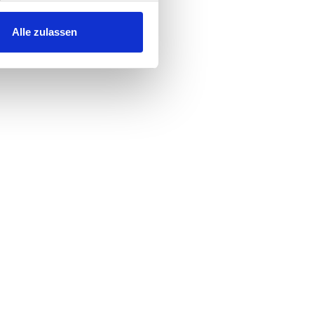
 Medien anbieten zu können
hrer Verwendung unserer
Alle zulassen
 führen diese Informationen
ie im Rahmen Ihrer Nutzung