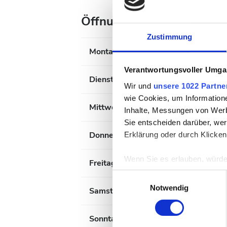
Öffnungszeiten
Zustimmung
Montag
Verantwortungsvoller Umgan
Dienstag
Wir und
unsere 1022 Partne
wie Cookies, um Information
Mittwoch
Inhalte, Messungen von Werb
Sie entscheiden darüber, wer
Donnerstag
Erklärung oder durch Klicken
Wenn Sie es erlauben, würde
Freitag
Informationen über Ih
Einwilligungsauswahl
Ihr Gerät durch aktiv
Notwendig
Samstag
Erfahren Sie mehr darüber, w
Einzelheiten
fest.
Sonntag