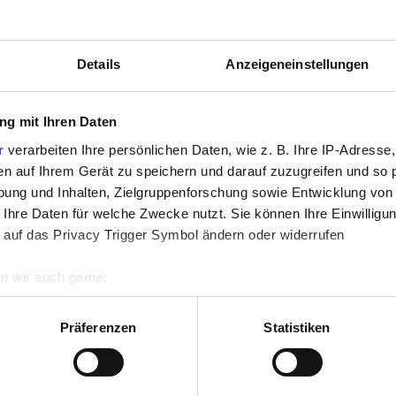
Details
Anzeigeneinstellungen
06:00 - 21:00
g mit Ihren Daten
06:00 - 21:00
r
verarbeiten Ihre persönlichen Daten, wie z. B. Ihre IP-Adresse,
en auf Ihrem Gerät zu speichern und darauf zuzugreifen und so 
06:00 - 21:00
ung und Inhalten, Zielgruppenforschung sowie Entwicklung von
 Ihre Daten für welche Zwecke nutzt. Sie können Ihre Einwilligun
06:00 - 21:00
 auf das Privacy Trigger Symbol ändern oder widerrufen
n wir auch gerne:
06:00 - 21:00
re geografische Lage erfassen, welche bis auf einige Meter gen
es Scannen nach bestimmten Merkmalen (Fingerprinting) identifi
Präferenzen
Statistiken
06:00 - 21:00
ie Ihre persönlichen Daten verarbeitet werden, und legen Sie I
Geschlossen