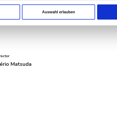
nhalte und Anzeigen zu personalisieren, Funktionen für soziale
Website zu analysieren. Außerdem geben wir Informationen zu I
Auswahl erlauben
r soziale Medien, Werbung und Analysen weiter. Unsere Partner
 Daten zusammen, die Sie ihnen bereitgestellt haben oder die s
n.
rector
ério Matsuda