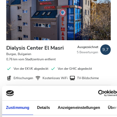
Kostenloses Parken
Preis
0 - 100 EUR
100 - 200 EUR
Dialysis Center El Masri
Ausgezeichnet
9,7
5 Bewertungen
Burgas, Bulgarien
200 - 300 EUR
0,76 km vom Stadtzentrum entfernt
300+ EUR
Von der EKVK abgedeckt
Von der GHIC abgedeckt
Erfrischungen
Kostenloses WiFi
TV-Bildschirme
Schichten
Pro Behandlung
HD-Dialyse 150 €
Morgen
Reservieren
HDF-Dialyse 180 €
Zustimmung
Details
Anzeigeneinstellungen
Über
Nachmittag