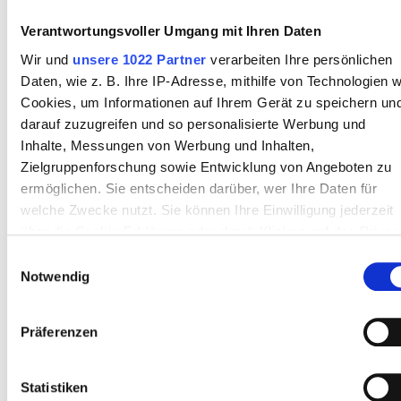
Abend
Verantwortungsvoller Umgang mit Ihren Daten
Nacht
Wir und
unsere 1022 Partner
verarbeiten Ihre persönlichen
Daten, wie z. B. Ihre IP-Adresse, mithilfe von Technologien w
Cookies, um Informationen auf Ihrem Gerät zu speichern un
Bewertung
darauf zuzugreifen und so personalisierte Werbung und
Inhalte, Messungen von Werbung und Inhalten,
Gut
Zielgruppenforschung sowie Entwicklung von Angeboten zu
Sehr gut
ermöglichen. Sie entscheiden darüber, wer Ihre Daten für
Nephrolife Specialized
Ausgezeichnet
9,6
welche Zwecke nutzt. Sie können Ihre Einwilligung jederzeit
7 Bewertungen
Ausgezeichnet
Centre for Dialysis
über die Cookie-Erklärung oder durch Klicken auf das Privac
Treatment
Trigger Symbol ändern oder widerrufen
Einwilligungsauswahl
Burgas, Bulgarien
Notwendig
3,09 km vom Stadtzentrum entfernt
Wenn Sie es erlauben, würden wir auch gerne:
Informationen über Ihre geografische Lage erfassen,
Erfrischungen
Kostenloses WiFi
TV-Bildschirme
Präferenzen
welche bis auf einige Meter genau sein können
Kostenloses Parken
Ihr Gerät durch aktives Scannen nach bestimmten
Merkmalen (Fingerprinting) identifizieren
Statistiken
Pro Behandlung