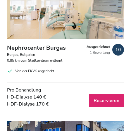
Patienten mit HIV
Patienten mit Hepatitis B
Patienten mit Hepatitis C
EKVK
Nephrocenter Burgas
Ausgezeichnet
10
1 Bewertung
GHIC
Burgas, Bulgarien
0,85 km vom Stadtzentrum entfernt
Von der EKVK abgedeckt
Einrichtungen
Erfrischungen
Pro Behandlung
HD-Dialyse 140 €
Reservieren
Kostenloses WiFi
HDF-Dialyse 170 €
TV-Bildschirme
Kostenloser Transport