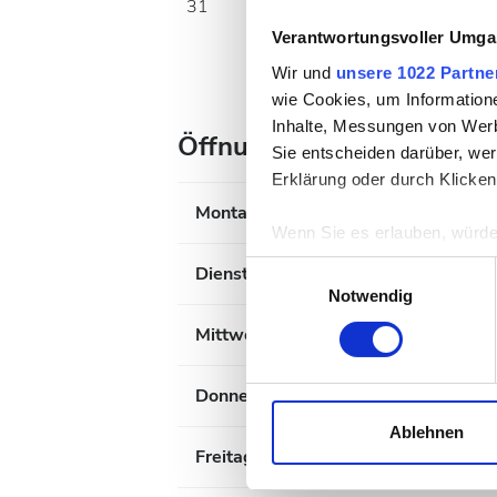
31
Verantwortungsvoller Umgan
Wir und
unsere 1022 Partne
wie Cookies, um Information
Inhalte, Messungen von Werb
Öffnungszeiten
Sie entscheiden darüber, wer
Erklärung oder durch Klicken
Montag
Wenn Sie es erlauben, würde
Informationen über Ih
Einwilligungsauswahl
Dienstag
Ihr Gerät durch aktiv
Notwendig
Erfahren Sie mehr darüber, w
Mittwoch
Einzelheiten
fest.
Donnerstag
Wir verwenden Cookies, um I
und die Zugriffe auf unsere 
Ablehnen
Website an unsere Partner fü
Freitag
möglicherweise mit weiteren