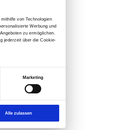
 mithilfe von Technologien
personalisierte Werbung und
 Angeboten zu ermöglichen.
g jederzeit über die Cookie-
au sein können
zieren
Marketing
hre Präferenzen im
Abschnitt
 Medien anbieten zu können
hrer Verwendung unserer
Alle zulassen
 führen diese Informationen
ie im Rahmen Ihrer Nutzung