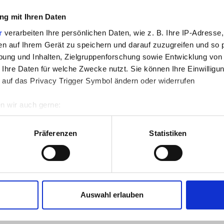
g mit Ihren Daten
r
verarbeiten Ihre persönlichen Daten, wie z. B. Ihre IP-Adresse,
en auf Ihrem Gerät zu speichern und darauf zuzugreifen und so 
ung und Inhalten, Zielgruppenforschung sowie Entwicklung von
 Ihre Daten für welche Zwecke nutzt. Sie können Ihre Einwilligun
 auf das Privacy Trigger Symbol ändern oder widerrufen
07:00 - 16:00
n wir auch gerne:
re geografische Lage erfassen, welche bis auf einige Meter gen
07:00 - 16:00
es Scannen nach bestimmten Merkmalen (Fingerprinting) identifi
Präferenzen
Statistiken
ie Ihre persönlichen Daten verarbeitet werden, und legen Sie I
07:00 - 16:00
07:00 - 16:00
nhalte und Anzeigen zu personalisieren, Funktionen für soziale
Website zu analysieren. Außerdem geben wir Informationen zu I
Auswahl erlauben
r soziale Medien, Werbung und Analysen weiter. Unsere Partner
07:00 - 16:00
 Daten zusammen, die Sie ihnen bereitgestellt haben oder die s