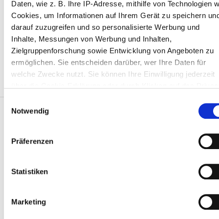
Daten, wie z. B. Ihre IP-Adresse, mithilfe von Technologien w
Kostenloses Parken
Cookies, um Informationen auf Ihrem Gerät zu speichern un
darauf zuzugreifen und so personalisierte Werbung und
Inhalte, Messungen von Werbung und Inhalten,
Preis
Zielgruppenforschung sowie Entwicklung von Angeboten zu
ermöglichen. Sie entscheiden darüber, wer Ihre Daten für
0 - 100 EUR
welche Zwecke nutzt. Sie können Ihre Einwilligung jederzeit
100 - 200 EUR
über die Cookie-Erklärung oder durch Klicken auf das Privac
Trigger Symbol ändern oder widerrufen
Einwilligungsauswahl
200 - 300 EUR
Notwendig
Wenn Sie es erlauben, würden wir auch gerne:
300+ EUR
Informationen über Ihre geografische Lage erfassen,
Präferenzen
Patienten
welche bis auf einige Meter genau sein können
Ihr Gerät durch aktives Scannen nach bestimmten
Schichten
Wie es funktioniert
Merkmalen (Fingerprinting) identifizieren
Statistiken
Warum bookdialysis.com
Morgen
Erfahren Sie mehr darüber, wie Ihre persönlichen Daten
Gruppenanfragen
verarbeitet werden, und legen Sie Ihre Präferenzen im
Der Reisedialyse-Blog
Marketing
Nachmittag
Abschnitt Einzelheiten
fest.
Alle Reiseziele