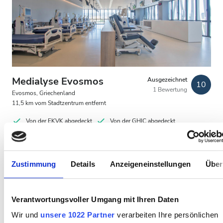
Patienten mit HIV
Patienten mit Hepatitis B
Patienten mit Hepatitis C
EKVK
Medialyse Evosmos
Ausgezeichnet
10
1 Bewertung
GHIC
Evosmos, Griechenland
11,5 km vom Stadtzentrum entfernt
Von der EKVK abgedeckt
Von der GHIC abgedeckt
Einrichtungen
Erfrischungen
Kostenloses WiFi
TV-Bildschirme
Kostenloses Parken
Erfrischungen
Zustimmung
Details
Anzeigeneinstellungen
Über
Kostenloses WiFi
Pro Behandlung
HD-Dialyse 250 €
TV-Bildschirme
Reservieren
Verantwortungsvoller Umgang mit Ihren Daten
HDF-Dialyse 250 €
Kostenloser Transport
Wir und
unsere 1022 Partner
verarbeiten Ihre persönlichen