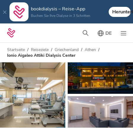
bookdialysis – Reise-App
Herunter
Buchen Sie Ihre Dialyse in 3 Schritten
DE
Startseite
Reiseziele
Griechenland
Athen
Ionio Aigaleo Attiki Dialysis Center