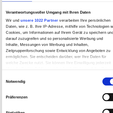
Mitarbeiter
Verantwortungsvoller Umgang mit Ihren Daten
Wir und
unsere 1022 Partner
verarbeiten Ihre persönlichen
Daten, wie z. B. Ihre IP-Adresse, mithilfe von Technologien w
Cookies, um Informationen auf Ihrem Gerät zu speichern un
darauf zuzugreifen und so personalisierte Werbung und
Inhalte, Messungen von Werbung und Inhalten,
Zielgruppenforschung sowie Entwicklung von Angeboten zu
ermöglichen. Sie entscheiden darüber, wer Ihre Daten für
welche Zwecke nutzt. Sie können Ihre Einwilligung jederzeit
Medical Director
über die Cookie-Erklärung oder durch Klicken auf das Privac
Trigger Symbol ändern oder widerrufen
Dr ELENI STEFANOPOULOU
Einwilligungsauswahl
Notwendig
Wenn Sie es erlauben, würden wir auch gerne:
Informationen über Ihre geografische Lage erfassen,
Präferenzen
welche bis auf einige Meter genau sein können
Ihr Gerät durch aktives Scannen nach bestimmten
Merkmalen (Fingerprinting) identifizieren
Statistiken