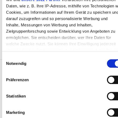
Kostenloses Parken
Daten, wie z. B. Ihre IP-Adresse, mithilfe von Technologien w
Cookies, um Informationen auf Ihrem Gerät zu speichern un
darauf zuzugreifen und so personalisierte Werbung und
Preis
Inhalte, Messungen von Werbung und Inhalten,
Zielgruppenforschung sowie Entwicklung von Angeboten zu
0 - 100 EUR
ermöglichen. Sie entscheiden darüber, wer Ihre Daten für
welche Zwecke nutzt. Sie können Ihre Einwilligung jederzeit
100 - 200 EUR
über die Cookie-Erklärung oder durch Klicken auf das Privac
Trigger Symbol ändern oder widerrufen
200 - 300 EUR
Einwilligungsauswahl
Notwendig
300+ EUR
Wenn Sie es erlauben, würden wir auch gerne:
Informationen über Ihre geografische Lage erfassen,
Präferenzen
welche bis auf einige Meter genau sein können
Patienten
Schichten
Ihr Gerät durch aktives Scannen nach bestimmten
Wie es funktioniert
Merkmalen (Fingerprinting) identifizieren
Statistiken
Morgen
Warum bookdialysis.com
Erfahren Sie mehr darüber, wie Ihre persönlichen Daten
Gruppenanfragen
verarbeitet werden, und legen Sie Ihre Präferenzen im
Nachmittag
Marketing
Der Reisedialyse-Blog
Abschnitt Einzelheiten
fest.