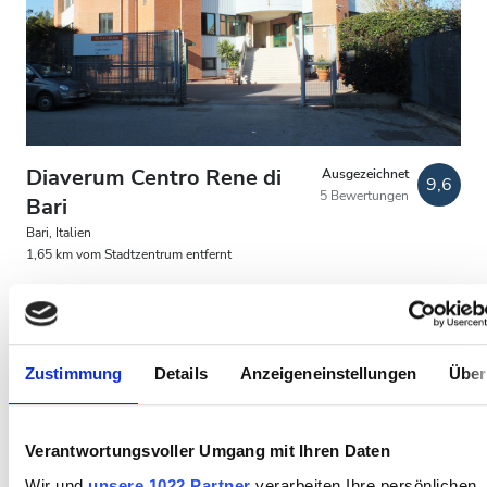
Patienten mit HIV
Patienten mit Hepatitis B
Patienten mit Hepatitis C
EKVK
Diaverum Centro Rene di
Ausgezeichnet
9,6
5 Bewertungen
GHIC
Bari
Bari, Italien
1,65 km vom Stadtzentrum entfernt
Einrichtungen
Von der EKVK abgedeckt
Von der GHIC abgedeckt
Erfrischungen
Erfrischungen
Kostenloses WiFi
TV-Bildschirme
Kostenloser Transport
Kostenloses Parken
Zustimmung
Details
Anzeigeneinstellungen
Über
Kostenloses WiFi
Pro Behandlung
TV-Bildschirme
HD-Dialyse 300 €
Verantwortungsvoller Umgang mit Ihren Daten
Reservieren
Kostenloser Transport
HDF-Dialyse 300 €
Wir und
unsere 1022 Partner
verarbeiten Ihre persönlichen