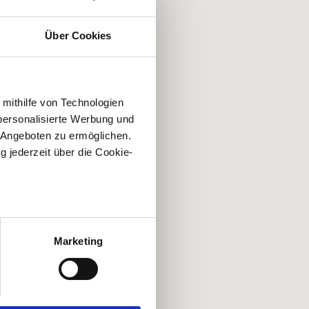
Über Cookies
 mithilfe von Technologien
personalisierte Werbung und
 Angeboten zu ermöglichen.
g jederzeit über die Cookie-
au sein können
zieren
Marketing
hre Präferenzen im
Abschnitt
 Medien anbieten zu können