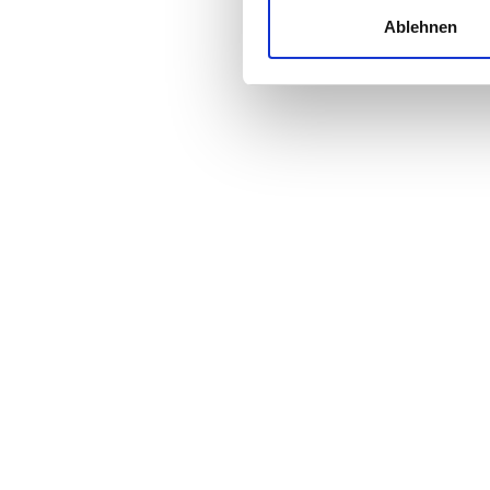
und die Zugriffe auf unsere 
Ablehnen
Website an unsere Partner fü
Preis
möglicherweise mit weiteren
der Dienste gesammelt habe
0 - 100 EUR
100 - 200 EUR
200 - 300 EUR
300+ EUR
Schichten
Morgen
Nachmittag
Abend