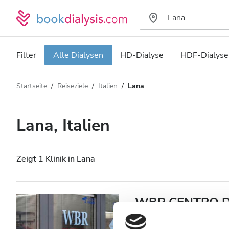
Filter
Alle Dialysen
HD-Dialyse
HDF-Dialyse
Startseite
Reiseziele
Italien
Lana
Art der Dialyse
Entfernung
Name
Alle Dialysen
Lana, Italien
Bewertung
HD-Dialyse
Preis
HDF-Dialyse
Zeigt 1 Klinik in Lana
Akzeptiert
WBR CENTRO DI
Patienten mit HIV
Lana, Italien
0,53 km vom Stad