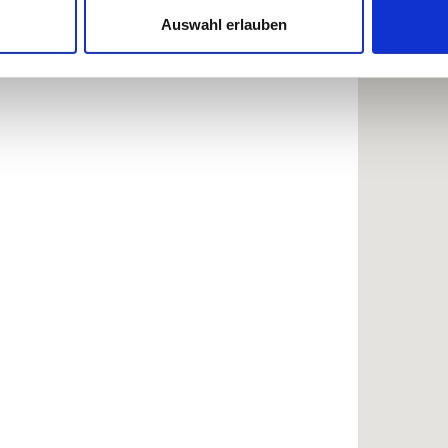
Website zu analysieren. Außerdem geben wir Informationen zu I
Auswahl erlauben
r soziale Medien, Werbung und Analysen weiter. Unsere Partner
 Daten zusammen, die Sie ihnen bereitgestellt haben oder die s
n.