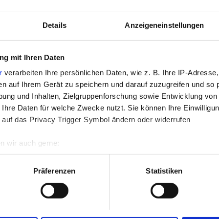
nloses WiFi
TV-Bildschirme
Details
Anzeigeneinstellungen
g mit Ihren Daten
Reservieren
r
verarbeiten Ihre persönlichen Daten, wie z. B. Ihre IP-Adresse,
en auf Ihrem Gerät zu speichern und darauf zuzugreifen und so 
ung und Inhalten, Zielgruppenforschung sowie Entwicklung von
 Ihre Daten für welche Zwecke nutzt. Sie können Ihre Einwilligun
 auf das Privacy Trigger Symbol ändern oder widerrufen
n wir auch gerne:
re geografische Lage erfassen, welche bis auf einige Meter gen
es Scannen nach bestimmten Merkmalen (Fingerprinting) identifi
Präferenzen
Statistiken
ie Ihre persönlichen Daten verarbeitet werden, und legen Sie I
nhalte und Anzeigen zu personalisieren, Funktionen für soziale