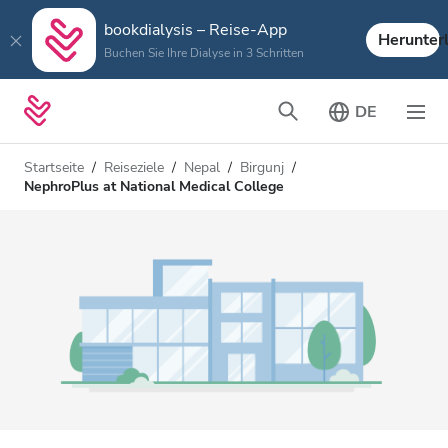
bookdialysis – Reise-App
Herunter
Buchen Sie Ihre Dialyse in 3 Schritten
DE
Startseite
Reiseziele
Nepal
Birgunj
NephroPlus at National Medical College