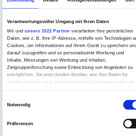
August
2026
Mo
Di
Mi
Do
Fr
Sa
So
Verantwortungsvoller Umgang mit Ihren Daten
1
2
Wir und
unsere 1022 Partner
verarbeiten Ihre persönlichen
Daten, wie z. B. Ihre IP-Adresse, mithilfe von Technologien w
3
4
5
6
7
8
9
Cookies, um Informationen auf Ihrem Gerät zu speichern un
darauf zuzugreifen und so personalisierte Werbung und
10
11
12
13
14
15
16
Inhalte, Messungen von Werbung und Inhalten,
Zielgruppenforschung sowie Entwicklung von Angeboten zu
17
18
19
20
21
22
23
ermöglichen. Sie entscheiden darüber, wer Ihre Daten für
24
25
26
27
28
29
30
welche Zwecke nutzt. Sie können Ihre Einwilligung jederzeit
über die Cookie-Erklärung oder durch Klicken auf das Privac
31
Trigger Symbol ändern oder widerrufen
Einwilligungsauswahl
Notwendig
Wenn Sie es erlauben, würden wir auch gerne:
Zahlungsoptionen
Informationen über Ihre geografische Lage erfassen,
Präferenzen
welche bis auf einige Meter genau sein können
Kreditkarten
Ihr Gerät durch aktives Scannen nach bestimmten