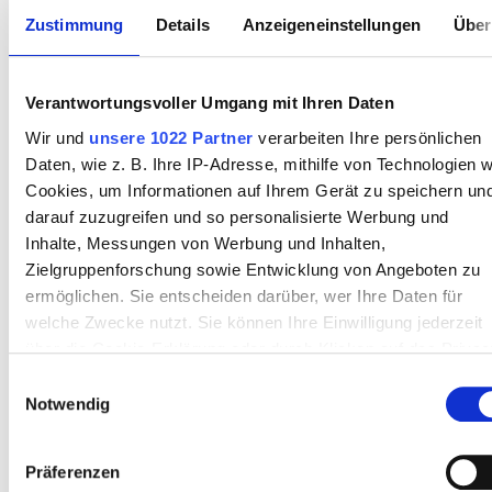
Zustimmung
Details
Anzeigeneinstellungen
Über
August
2026
Mo
Di
Mi
Do
Fr
Sa
So
Verantwortungsvoller Umgang mit Ihren Daten
1
2
Wir und
unsere 1022 Partner
verarbeiten Ihre persönlichen
Daten, wie z. B. Ihre IP-Adresse, mithilfe von Technologien w
3
4
5
6
7
8
9
Cookies, um Informationen auf Ihrem Gerät zu speichern un
darauf zuzugreifen und so personalisierte Werbung und
10
11
12
13
14
15
16
Inhalte, Messungen von Werbung und Inhalten,
Zielgruppenforschung sowie Entwicklung von Angeboten zu
17
18
19
20
21
22
23
ermöglichen. Sie entscheiden darüber, wer Ihre Daten für
24
25
26
27
28
29
30
welche Zwecke nutzt. Sie können Ihre Einwilligung jederzeit
über die Cookie-Erklärung oder durch Klicken auf das Privac
31
Trigger Symbol ändern oder widerrufen
Einwilligungsauswahl
Notwendig
Wenn Sie es erlauben, würden wir auch gerne:
Zahlungsoptionen
Informationen über Ihre geografische Lage erfassen,
Präferenzen
welche bis auf einige Meter genau sein können