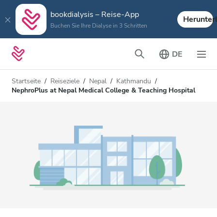
bookdialysis – Reise-App
Herunter
Buchen Sie Ihre Dialyse in 3 Schritten
DE
Startseite
Reiseziele
Nepal
Kathmandu
NephroPlus at Nepal Medical College & Teaching Hospital