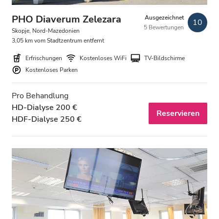
Kostenloses Parken
PHO Diaverum Zelezara
Ausgezeichnet
10
5 Bewertungen
Skopje, Nord-Mazedonien
3,05 km vom Stadtzentrum entfernt
Preis
Erfrischungen
Kostenloses WiFi
TV-Bildschirme
0 - 100 EUR
Kostenloses Parken
100 - 200 EUR
Pro Behandlung
200 - 300 EUR
HD-Dialyse 200 €
Reservieren
HDF-Dialyse 250 €
300+ EUR
Schichten
Morgen
Nachmittag