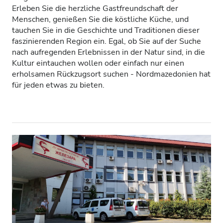
Erleben Sie die herzliche Gastfreundschaft der
Patienten mit HIV
Menschen, genießen Sie die köstliche Küche, und
tauchen Sie in die Geschichte und Traditionen dieser
Patienten mit Hepatitis B
faszinierenden Region ein. Egal, ob Sie auf der Suche
nach aufregenden Erlebnissen in der Natur sind, in die
Patienten mit Hepatitis C
Kultur eintauchen wollen oder einfach nur einen
EKVK
erholsamen Rückzugsort suchen - Nordmazedonien hat
für jeden etwas zu bieten.
GHIC
Einrichtungen
Erfrischungen
Kostenloses WiFi
TV-Bildschirme
Kostenloser Transport