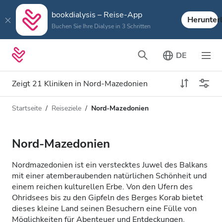
bookdialysis – Reise-App
Herunter
Buchen Sie Ihre Dialyse in 3 Schritten
DE
Zeigt 21 Kliniken in Nord-Mazedonien
Startseite
Reiseziele
Nord-Mazedonien
Art der Dialyse
Entfernung
Name
Alle Dialysen
Nord-Mazedonien
Bewertung
HD-Dialyse
Nordmazedonien ist ein verstecktes Juwel des Balkans
Preis
mit einer atemberaubenden natürlichen Schönheit und
HDF-Dialyse
einem reichen kulturellen Erbe. Von den Ufern des
Ohridsees bis zu den Gipfeln des Berges Korab bietet
dieses kleine Land seinen Besuchern eine Fülle von
Akzeptiert
Möglichkeiten für Abenteuer und Entdeckungen.