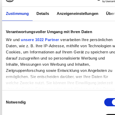
Reservieren
HDF-Dialyse 400 €
Zustimmung
Details
Anzeigeneinstellungen
Über
Verantwortungsvoller Umgang mit Ihren Daten
Wir und
unsere 1022 Partner
verarbeiten Ihre persönlichen
Daten, wie z. B. Ihre IP-Adresse, mithilfe von Technologien w
Cookies, um Informationen auf Ihrem Gerät zu speichern un
darauf zuzugreifen und so personalisierte Werbung und
Inhalte, Messungen von Werbung und Inhalten,
Zielgruppenforschung sowie Entwicklung von Angeboten zu
PHI NEFROPLUS-KAVADARCI, Dialysis
ermöglichen. Sie entscheiden darüber, wer Ihre Daten für
center Struga
welche Zwecke nutzt. Sie können Ihre Einwilligung jederzeit
Struga, Nord-Mazedonien
über die Cookie-Erklärung oder durch Klicken auf das Privac
0,55 km vom Stadtzentrum entfernt
Trigger Symbol ändern oder widerrufen
Einwilligungsauswahl
Von der EKVK abgedeckt
Notwendig
Wenn Sie es erlauben, würden wir auch gerne:
Erfrischungen
Kostenloses WiFi
TV-Bildschirme
Informationen über Ihre geografische Lage erfassen,