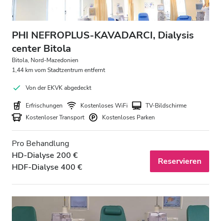
Abend
Nacht
PHI NEFROPLUS-KAVADARCI, Dialysis
center Bitola
Bewertung
Bitola, Nord-Mazedonien
1,44 km vom Stadtzentrum entfernt
Gut
Von der EKVK abgedeckt
Sehr gut
Erfrischungen
Kostenloses WiFi
TV-Bildschirme
Kostenloser Transport
Kostenloses Parken
Ausgezeichnet
Pro Behandlung
HD-Dialyse 200 €
Reservieren
HDF-Dialyse 400 €