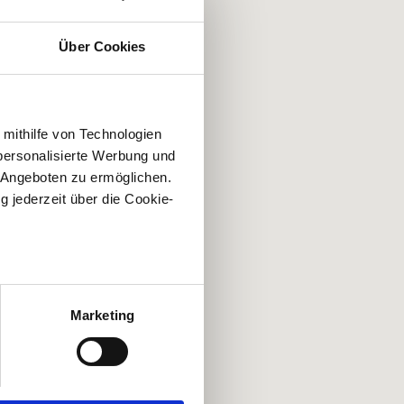
Über Cookies
 mithilfe von Technologien
personalisierte Werbung und
 Angeboten zu ermöglichen.
g jederzeit über die Cookie-
au sein können
zieren
Marketing
hre Präferenzen im
Abschnitt
 Medien anbieten zu können