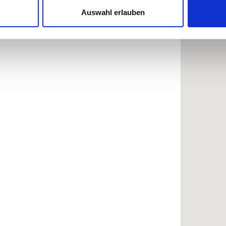
Website zu analysieren. Außerdem geben wir Informationen zu I
Auswahl erlauben
r soziale Medien, Werbung und Analysen weiter. Unsere Partner
 Daten zusammen, die Sie ihnen bereitgestellt haben oder die s
n.