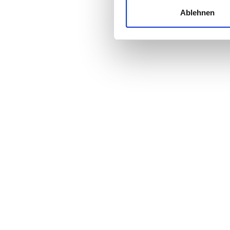
und die Zugriffe auf unsere 
Ablehnen
Website an unsere Partner fü
Preis
möglicherweise mit weiteren
der Dienste gesammelt habe
0 - 100 EUR
100 - 200 EUR
200 - 300 EUR
300+ EUR
Schichten
Morgen
Nachmittag
Abend