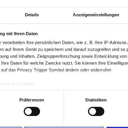
nloses WiFi
TV-Bildschirme
Details
Anzeigeneinstellungen
g mit Ihren Daten
Reservieren
r
verarbeiten Ihre persönlichen Daten, wie z. B. Ihre IP-Adresse,
en auf Ihrem Gerät zu speichern und darauf zuzugreifen und so 
ung und Inhalten, Zielgruppenforschung sowie Entwicklung von
 Ihre Daten für welche Zwecke nutzt. Sie können Ihre Einwilligun
 auf das Privacy Trigger Symbol ändern oder widerrufen
n wir auch gerne:
re geografische Lage erfassen, welche bis auf einige Meter gen
es Scannen nach bestimmten Merkmalen (Fingerprinting) identifi
Präferenzen
Statistiken
ie Ihre persönlichen Daten verarbeitet werden, und legen Sie I
nhalte und Anzeigen zu personalisieren, Funktionen für soziale