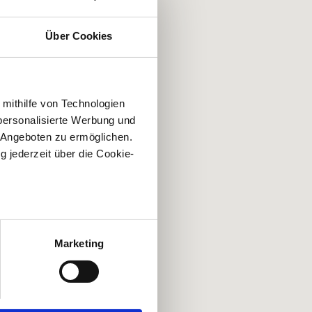
Über Cookies
 mithilfe von Technologien
personalisierte Werbung und
 Angeboten zu ermöglichen.
g jederzeit über die Cookie-
au sein können
zieren
Marketing
hre Präferenzen im
Abschnitt
 Medien anbieten zu können