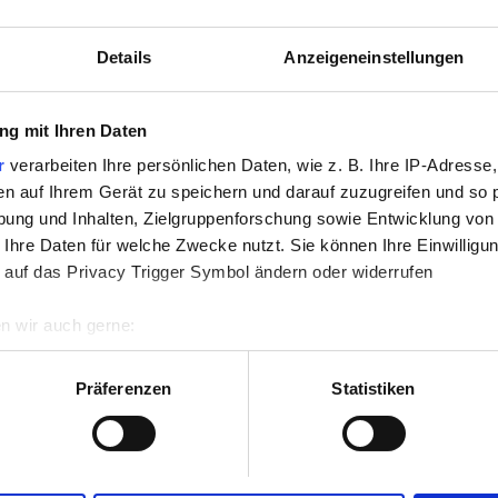
nloses WiFi
TV-Bildschirme
Details
Anzeigeneinstellungen
g mit Ihren Daten
Reservieren
r
verarbeiten Ihre persönlichen Daten, wie z. B. Ihre IP-Adresse,
en auf Ihrem Gerät zu speichern und darauf zuzugreifen und so 
ung und Inhalten, Zielgruppenforschung sowie Entwicklung von
 Ihre Daten für welche Zwecke nutzt. Sie können Ihre Einwilligun
 auf das Privacy Trigger Symbol ändern oder widerrufen
n wir auch gerne:
re geografische Lage erfassen, welche bis auf einige Meter gen
es Scannen nach bestimmten Merkmalen (Fingerprinting) identifi
Präferenzen
Statistiken
ie Ihre persönlichen Daten verarbeitet werden, und legen Sie I
nhalte und Anzeigen zu personalisieren, Funktionen für soziale