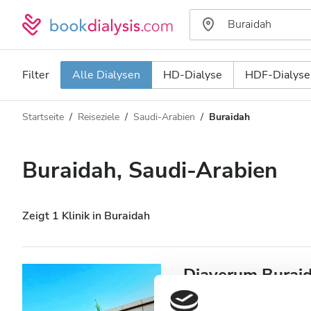
Filter
Alle Dialysen
HD-Dialyse
HDF-Dialyse
Startseite
Reiseziele
Saudi-Arabien
Buraidah
Art der Dialyse
Entfernung
Name
Alle Dialysen
Buraidah, Saudi-Arabien
Bewertung
HD-Dialyse
Preis
HDF-Dialyse
Zeigt 1 Klinik in Buraidah
Akzeptiert
Diaverum Burai
Patienten mit HIV
Buraidah, Saudi-Arabien
5,96