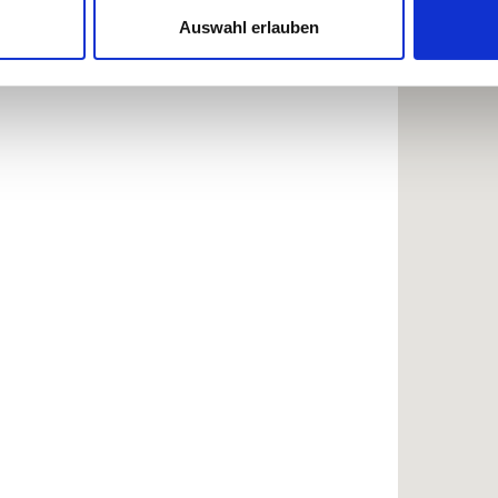
Website zu analysieren. Außerdem geben wir Informationen zu I
Auswahl erlauben
r soziale Medien, Werbung und Analysen weiter. Unsere Partner
 Daten zusammen, die Sie ihnen bereitgestellt haben oder die s
n.