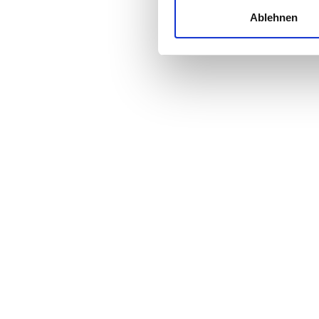
und die Zugriffe auf unsere 
Ablehnen
Website an unsere Partner fü
Preis
möglicherweise mit weiteren
der Dienste gesammelt habe
0 - 100 EUR
100 - 200 EUR
200 - 300 EUR
300+ EUR
Schichten
Morgen
Nachmittag
Abend