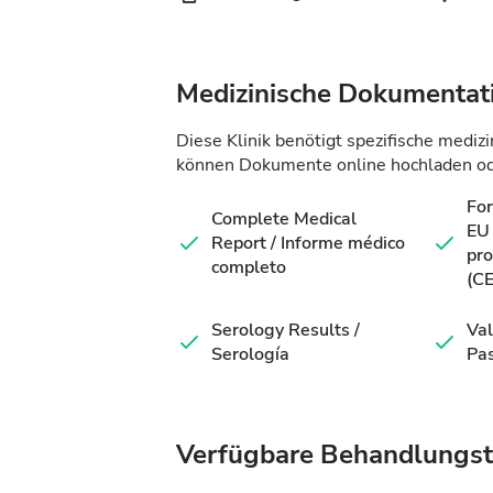
Medizinische Dokumentat
Diese Klinik benötigt spezifische medi
können Dokumente online hochladen ode
For
Complete Medical
EU 
Report / Informe médico
pro
completo
(CE
Serology Results /
Val
Serología
Pas
Verfügbare Behandlungs