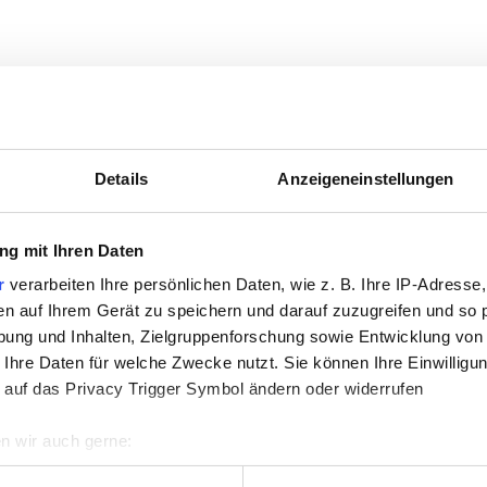
September
2026
Mo
Di
Mi
Do
Fr
Sa
So
Details
Anzeigeneinstellungen
1
2
3
4
5
6
7
8
9
10
11
12
13
g mit Ihren Daten
r
verarbeiten Ihre persönlichen Daten, wie z. B. Ihre IP-Adresse,
14
15
16
17
18
19
20
en auf Ihrem Gerät zu speichern und darauf zuzugreifen und so 
21
22
23
24
25
26
27
ung und Inhalten, Zielgruppenforschung sowie Entwicklung von
 Ihre Daten für welche Zwecke nutzt. Sie können Ihre Einwilligun
28
29
30
 auf das Privacy Trigger Symbol ändern oder widerrufen
n wir auch gerne:
re geografische Lage erfassen, welche bis auf einige Meter gen