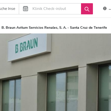
B. Braun Avitum Servicios Renales, S. A. - Santa Cruz de Tenerife