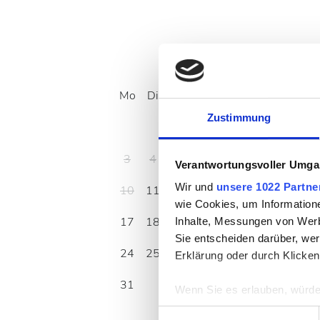
August
2026
Mo
Di
Mi
Do
Fr
Sa
So
Zustimmung
1
2
3
4
5
6
7
8
9
Verantwortungsvoller Umgan
Wir und
unsere 1022 Partne
10
11
12
13
14
15
16
wie Cookies, um Information
17
18
19
20
21
22
23
Inhalte, Messungen von Werb
Sie entscheiden darüber, wer
24
25
26
27
28
29
30
Erklärung oder durch Klicken
31
Wenn Sie es erlauben, würde
Informationen über Ih
Einwilligungsauswahl