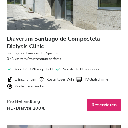
Patienten mit HIV
Patienten mit Hepatitis B
Patienten mit Hepatitis C
EKVK
Diaverum Santiago de Compostela
GHIC
Dialysis Clinic
Santiago de Compostela, Spanien
0,43 km vom Stadtzentrum entfernt
Einrichtungen
Von der EKVK abgedeckt
Von der GHIC abgedeckt
Erfrischungen
Erfrischungen
Kostenloses WiFi
TV-Bildschirme
Kostenloses Parken
Kostenloses WiFi
Pro Behandlung
TV-Bildschirme
Reservieren
HD-Dialyse 200 €
Kostenloser Transport
Kostenloses Parken