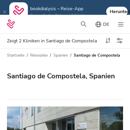
bookdialysis – Reise-App
Herunter
Buchen Sie Ihre Dialyse in 3 Schritten
DE
Zeigt 2 Kliniken in Santiago de Compostela
Startseite
Reiseziele
Spanien
Santiago de Compostela
Art der Dialyse
Entfernung
Name
Alle Dialysen
Santiago de Compostela, Spanien
Bewertung
HD-Dialyse
Preis
HDF-Dialyse
Akzeptiert