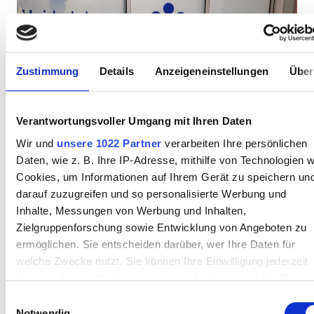
Preis
Zustimmung
Details
Anzeigeneinstellungen
Über
0 - 100 EUR
100 - 200 EUR
Verantwortungsvoller Umgang mit Ihren Daten
200 - 300 EUR
HM Hospitales International Patient
Wir und
unsere 1022 Partner
verarbeiten Ihre persönlichen
300+ EUR
Daten, wie z. B. Ihre IP-Adresse, mithilfe von Technologien w
Santiago de Compostela, Spanien
0,65 km vom Stadtzentrum entfernt
Cookies, um Informationen auf Ihrem Gerät zu speichern un
darauf zuzugreifen und so personalisierte Werbung und
Erfrischungen
Kostenloses WiFi
TV-Bildschirme
Schichten
Inhalte, Messungen von Werbung und Inhalten,
Zielgruppenforschung sowie Entwicklung von Angeboten zu
Pro Behandlung
Morgen
ermöglichen. Sie entscheiden darüber, wer Ihre Daten für
Reservieren
HD-Dialyse 675 €
welche Zwecke nutzt. Sie können Ihre Einwilligung jederzeit
Nachmittag
über die Cookie-Erklärung oder durch Klicken auf das Privac
Trigger Symbol ändern oder widerrufen
Abend
Einwilligungsauswahl
Notwendig