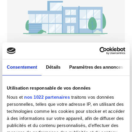
Patients porteurs du VIH
Patients porteurs de l’hépatite B
Patients porteurs de l’hépatite C
CEAM
GHIC
NephroPlus at Sangam General Hospital
Bodeli, Inde
Consentement
Détails
Paramètres des annonces
3,26 km du centre-ville
Équipements
Rafraîchissements
Wi-Fi gratuit
Écrans TV
Utilisation responsable de vos données
Rafraîchissements
Par traitement
Nous et
nos 1022 partenaires
traitons vos données
Wi-Fi gratuit
Dialyse HD 79 €
personnelles, telles que votre adresse IP, en utilisant des
Réserver
Dialyse HDF 89 €
technologies comme les cookies pour stocker et accéder
Écrans TV
à des informations sur votre appareil, afin de diffuser des
Transfert gratuit
publicités et du contenu personnalisés, d'effectuer des