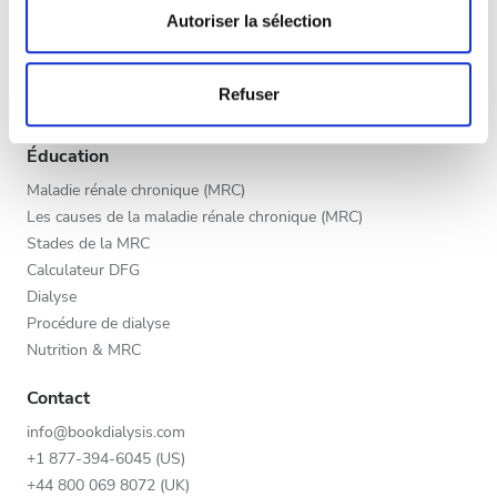
Fin d’après-midi
déclaration sur les cookies.
Autoriser la sélection
Programme V.I.P.
Soir
Inscrivez votre clinique
Les cookies nous permettent de personnaliser le contenu
Bénéfices des fournisseurs
Refuser
et les annonces, d'offrir des fonctionnalités relatives aux
Partenaires
médias sociaux et d'analyser notre trafic. Nous
Appréciation
partageons également des informations sur l'utilisation de
Éducation
notre site avec nos partenaires de médias sociaux, de
Bien
Maladie rénale chronique (MRC)
publicité et d'analyse, qui peuvent combiner celles-ci
Les causes de la maladie rénale chronique (MRC)
Très bien
avec d'autres informations que vous leur avez fournies
Stades de la MRC
ou qu'ils ont collectées lors de votre utilisation de leurs
Calculateur DFG
Excellent
services.
Dialyse
Procédure de dialyse
Nutrition & MRC
Contact
info@bookdialysis.com
+1 877-394-6045 (US)
+44 800 069 8072 (UK)