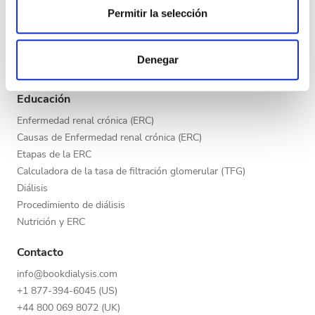
Tarde
Permitir la selección
Programa V.I.P.
Las cookies de este sitio web se usan para personalizar
Noche
Publica tu clínica
el contenido y los anuncios, ofrecer funciones de redes
Beneficios para los proveedores
Denegar
sociales y analizar el tráfico. Además, compartimos
Socios
información sobre el uso que haga del sitio web con
Calificación
nuestros partners de redes sociales, publicidad y análisis
Educación
web, quienes pueden combinarla con otra información
Buena
Enfermedad renal crónica (ERC)
que les haya proporcionado o que hayan recopilado a
Causas de Enfermedad renal crónica (ERC)
Muy buena
partir del uso que haya hecho de sus servicios.
Etapas de la ERC
Calculadora de la tasa de filtración glomerular (TFG)
Excelente
Diálisis
Procedimiento de diálisis
Nutrición y ERC
Contacto
info@bookdialysis.com
+1 877-394-6045 (US)
+44 800 069 8072 (UK)