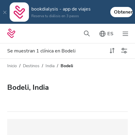
bookdialysis - app de viajes
Obtener
Reserva tu diálisis en 3 pasos
ES
Se muestran 1 clínica en Bodeli
Inicio
Destinos
India
Bodeli
Tipo de diálisis
Distancia
Nombre
Todas las diálisis
Bodeli, India
Calificación
Diálisis HD
Precio
Diálisis HDF
Acepta