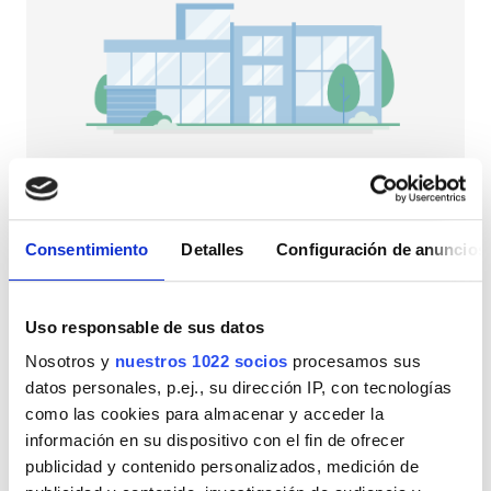
Pacientes con VIH
Pacientes con hepatitis B
Pacientes con hepatitis C
TSE
GHIC
NephroPlus at Sangam General Hospital
Bodeli, India
Consentimiento
Detalles
Configuración de anuncios
3,26 km desde el centro de la ciudad
Instalaciones
Refrescos
WiFi gratuito
Pantallas de televisión
Uso responsable de sus datos
Refrescos
Por tratamiento
Nosotros y
nuestros 1022 socios
procesamos sus
WiFi gratuito
Diálisis HD 79 €
datos personales, p.ej., su dirección IP, con tecnologías
Reservación
Diálisis HDF 89 €
como las cookies para almacenar y acceder la
Pantallas de televisión
información en su dispositivo con el fin de ofrecer
Traslado gratuito
publicidad y contenido personalizados, medición de