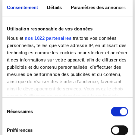
Consentement
Détails
Paramètres des annonces
Utilisation responsable de vos données
Medical Director
Nous et
nos 1022 partenaires
traitons vos données
Vittoria, Salvatore
personnelles, telles que votre adresse IP, en utilisant des
technologies comme les cookies pour stocker et accéder
à des informations sur votre appareil, afin de diffuser des
publicités et du contenu personnalisés, d'effectuer des
mesures de performance des publicités et du contenu,
ainsi que de réaliser des études d’audience, favorisant
ainsi le développement de services. Vous avez le choix
quant à l'utilisation de vos données et à leurs finalités.
Vous pouvez modifier ou retirer votre consentement à
Sélection
tout moment en consultant la Déclaration relative aux
Nécessaires
du
cookies ou en cliquant sur l'icône de confidentialité.
consentement
Head Nurse
Préférences
Si vous le permettez, nous aimerions également :