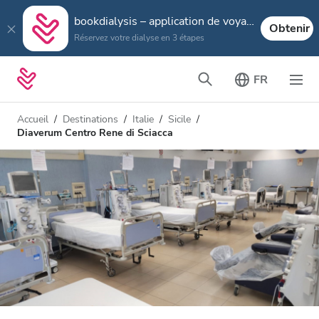
bookdialysis – application de voyage
Obtenir
Réservez votre dialyse en 3 étapes
FR
Accueil
Destinations
Italie
Sicile
Diaverum Centro Rene di Sciacca