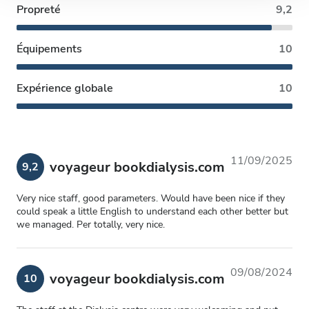
avec d'autres informations que vous leur avez fournies
Propreté
9,2
ou qu'ils ont collectées lors de votre utilisation de leurs
services.
Équipements
10
Expérience globale
10
11/09/2025
voyageur bookdialysis.com
9,2
Very nice staff, good parameters. Would have been nice if they
could speak a little English to understand each other better but
we managed. Per totally, very nice.
09/08/2024
voyageur bookdialysis.com
10