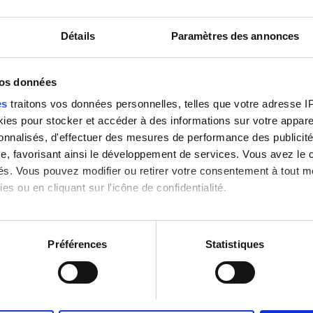
-Fi gratuit
Transfert gratuit
Détails
Paramètres des annonces
vos données
Réserver
es
traitons vos données personnelles, telles que votre adresse IP,
es pour stocker et accéder à des informations sur votre appareil
sonnalisés, d'effectuer des mesures de performance des publicité
e, favorisant ainsi le développement de services. Vous avez le ch
ités. Vous pouvez modifier ou retirer votre consentement à tout 
es ou en cliquant sur l'icône de confidentialité.
imerions également :
tions sur votre localisation géographique qui peuvent être précis
Préférences
Statistiques
eil en l'analysant activement pour en relever les caractéristique
aitement de vos données personnelles et définir vos préférences
er ou retirer votre consentement à tout moment à partir de la dé