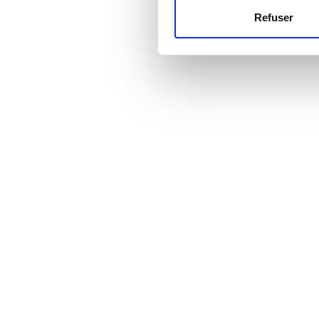
Refuser
Les cookies nous permettent d
Prix
sociaux et d'analyser notre t
partenaires de médias sociaux
EUR 0 - 100
vous leur avez fournies ou qu'
EUR 100 - 200
EUR 200 - 300
EUR 300+
Sessions
Matin
Après-midi
Fin d’après-midi