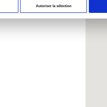
Autoriser la sélection
e personnaliser le contenu et les annonces, d'offrir des fonctio
rafic. Nous partageons également des informations sur l'utilisati
, de publicité et d'analyse, qui peuvent combiner celles-ci avec
ils ont collectées lors de votre utilisation de leurs services.