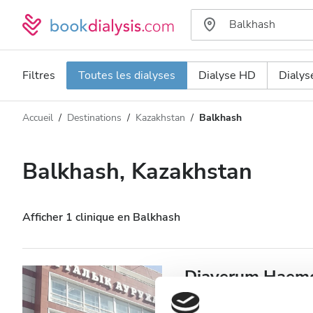
Filtres
Toutes les dialyses
Dialyse HD
Dialy
Accueil
Destinations
Kazakhstan
Balkhash
Type de dialyse
Distance
Nom
Toutes les dialyses
Balkhash, Kazakhstan
Appréciation
Dialyse HD
Prix
Dialyse HDF
Afficher 1 clinique en Balkhash
Accepte
Diaverum Haemod
Patients porteurs du VIH
Balkhash, Kazakhstan
1,1 km 