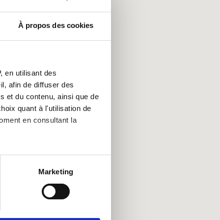
À propos des cookies
 en utilisant des
, afin de diffuser des
s et du contenu, ainsi que de
oix quant à l'utilisation de
moment en consultant la
es à plusieurs mètres près
Marketing
s spécifiques (empreintes
, reportez-vous à la
section «
claration sur les cookies.