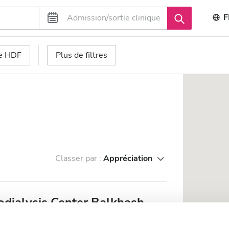
F
se HDF
Plus de filtres
Classer par :
Appréciation
ialysis Center Balkhash
du centre-ville