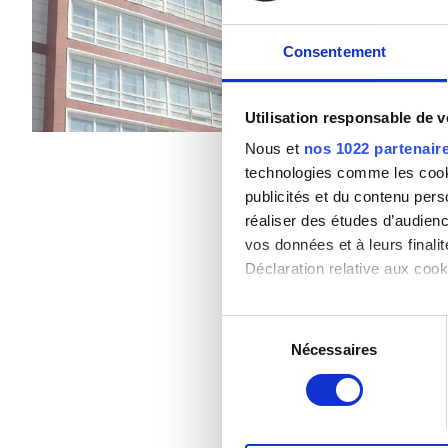
Patients porteurs de l’hépatite B
Rafraîchissements
Wi
Parking gratuit
Consentement
Patients porteurs de l’hépatite C
CEAM
Par traitement
Utilisation responsable de 
Dialyse HD 140 €
GHIC
Dialyse HDF 160 €
Nous et
nos 1022 partenair
technologies comme les cooki
publicités et du contenu per
Équipements
réaliser des études d’audienc
vos données et à leurs final
Rafraîchissements
Déclaration relative aux cooki
Wi-Fi gratuit
Si vous le permettez, nous a
Sélection
Écrans TV
Collecter des informa
Nécessaires
du
Identifier votre appar
consentement
Transfert gratuit
digitales).
Pour en savoir plus sur le tr
Parking gratuit
Détails »
. Vous pouvez modifi