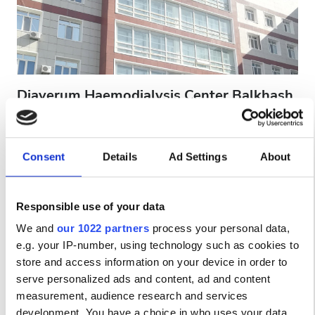
Ασθενείς με HIV
Ασθενείς με Ηπατίτιδα B
Ασθενείς με Ηπατίτιδα C
EHIC
Diaverum Haemodialysis Center Balkhash
GHIC
Balkhash, Kazakhstan
1.1 χλμ από το κέντρο της πόλης
Αναψυκτικά
Δωρεάν WiFi
Δωρεάν Μεταφορά
Consent
Details
Ad Settings
About
Παροχές
Δωρεάν Πάρκινγκ
Αναψυκτικά
Ανά θεραπεία
Responsible use of your data
Αιμοκάθαρση HD €140
Δωρεάν WiFi
We and
our 1022 partners
process your personal data,
Κράτηση
Αιμοκάθαρση HDF €160
e.g. your IP-number, using technology such as cookies to
Τηλεοπτικές Οθόνες
store and access information on your device in order to
Δωρεάν Μεταφορά
serve personalized ads and content, ad and content
measurement, audience research and services
Δωρεάν Στάθμευση
development. You have a choice in who uses your data