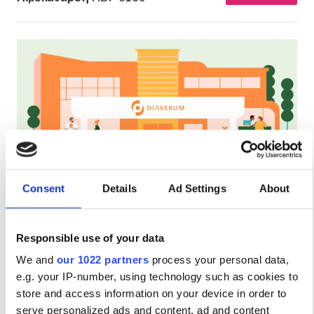
Diaverum Haemodialysis Center Al-Farabi
Consent
Details
Ad Settings
About
Almaty, Kazakhstan
8.43 χλμ από το κέντρο της πόλης
Responsible use of your data
Αναψυκτικά
Δωρεάν WiFi
Δωρεάν Μεταφορά
We and
our 1022 partners
process your personal data,
Δωρεάν Πάρκινγκ
e.g. your IP-number, using technology such as cookies to
store and access information on your device in order to
Ανά θεραπεία
serve personalized ads and content, ad and content