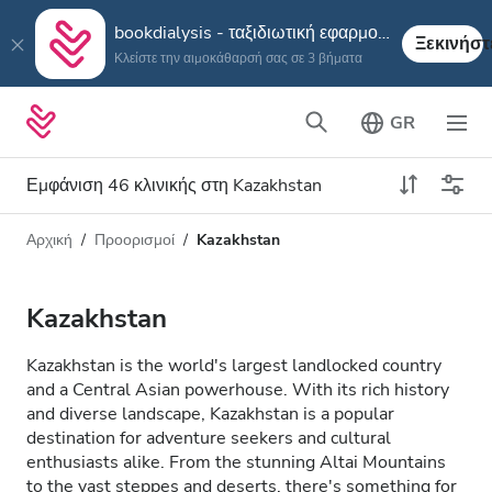
bookdialysis - ταξιδιωτική εφαρμογή
Ξεκινήστ
Κλείστε την αιμοκάθαρσή σας σε 3 βήματα
GR
Εμφάνιση 46 κλινικής στη Kazakhstan
Αρχική
Προορισμοί
Kazakhstan
Τύπος αιμοκάθαρσης
Απόσταση
Όνομα
Όλες οι Αιμοκαθάρσεις
Kazakhstan
Βαθμολογία
Αιμοκάθαρση HD
Kazakhstan is the world's largest landlocked country
Τιμή
and a Central Asian powerhouse. With its rich history
Αιμοκάθαρση HDF
and diverse landscape, Kazakhstan is a popular
destination for adventure seekers and cultural
enthusiasts alike. From the stunning Altai Mountains
Δέχεται
to the vast steppes and deserts, there's something for