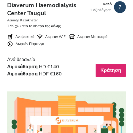
Diaverum Haemodialysis
Καλό
Δωρεάν Στάθμευση
7
1 Αξιολόγηση
Center Taugul
Almaty, Kazakhstan
Τιμή
2.59 χλμ από το κέντρο της πόλης
Αναψυκτικά
Δωρεάν WiFi
Δωρεάν Μεταφορά
0 - 100 EUR
Δωρεάν Πάρκινγκ
100 - 200 EUR
Ανά θεραπεία
200 - 300 EUR
Αιμοκάθαρση HD €140
Κράτηση
Αιμοκάθαρση HDF €160
300+ EUR
Βάρδιες
Πρωί
Απόγευμα