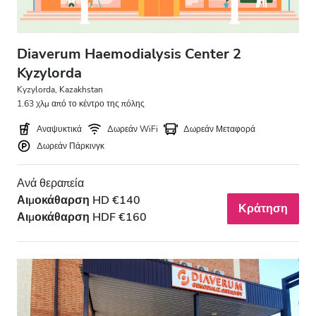
Βράδυ
Νύχτα
Diaverum Haemodialysis Center 2
Kyzylorda
Βαθμολογία
Kyzylorda, Kazakhstan
1.63 χλμ από το κέντρο της πόλης
Καλή
Αναψυκτικά
Δωρεάν WiFi
Δωρεάν Μεταφορά
Πολύ Καλή
Δωρεάν Πάρκινγκ
Εξαιρετική
Ανά θεραπεία
Αιμοκάθαρση HD €140
Κράτηση
Αιμοκάθαρση HDF €160