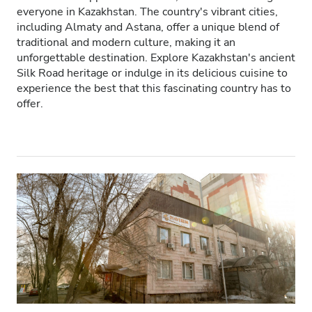
everyone in Kazakhstan. The country's vibrant cities,
Ασθενείς με HIV
including Almaty and Astana, offer a unique blend of
traditional and modern culture, making it an
Ασθενείς με Ηπατίτιδα B
unforgettable destination. Explore Kazakhstan's ancient
Silk Road heritage or indulge in its delicious cuisine to
Ασθενείς με Ηπατίτιδα C
experience the best that this fascinating country has to
EHIC
offer.
GHIC
Παροχές
Αναψυκτικά
Δωρεάν WiFi
Τηλεοπτικές Οθόνες
Δωρεάν Μεταφορά