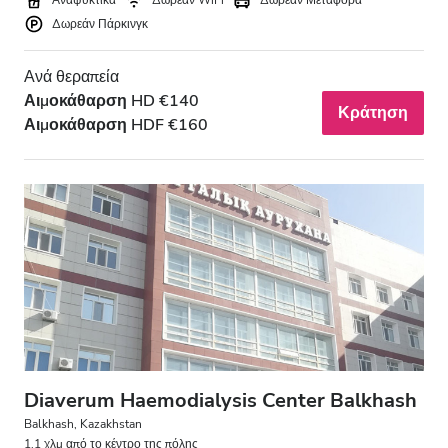
Αναψυκτικά
Δωρεάν WiFi
Δωρεάν Μεταφορά
Δωρεάν Πάρκινγκ
Ανά θεραπεία
Αιμοκάθαρση HD €140
Κράτηση
Αιμοκάθαρση HDF €160
Diaverum Haemodialysis Center Balkhash
Balkhash, Kazakhstan
1.1 χλμ από το κέντρο της πόλης